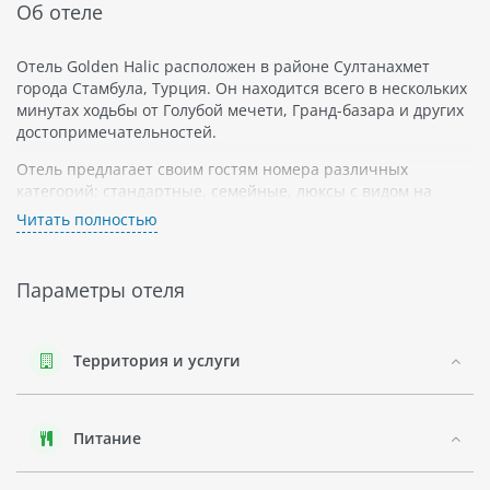
Об отеле
Отель Golden Halic расположен в районе Султанахмет
города Стамбула, Турция. Он находится всего в нескольких
минутах ходьбы от Голубой мечети, Гранд-базара и других
достопримечательностей.
Отель предлагает своим гостям номера различных
категорий: стандартные, семейные, люксы с видом на
море или город. В каждом номере есть кондиционер,
Читать полностью
телевизор с плоским экраном, бесплатный Wi-Fi и
собственная ванная комната со всеми удобствами.
Параметры отеля
В отеле также есть рестораны с традиционной турецкой
кухней и бары. К услугам гостей есть спа-центр, который
предлагает различные виды массажа и процедур для
релаксации.
Территория и услуги
Гости могут организовать экскурсии по городу или
арендовать автомобиль у стойки регистрации. Также в
Питание
отеле имеется банкетный зал для проведения свадеб и
других торжественных мероприятий.