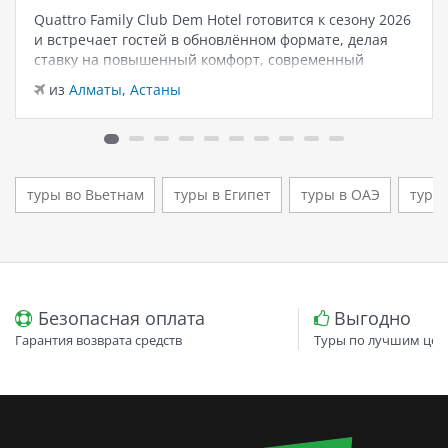
Quattro Family Club Dem Hotel готовится к сезону 2026
и встречает гостей в обновлённом формате, делая
ставку на повышенный комфорт, современный
дизайн и атмосферу спокойного семейного отдыха у
из
Алматы
,
Астаны
моря. Отель остаётся популярным выбором для тех,
кто ищет семейный отель в…
туры во Вьетнам
туры в Египет
туры в ОАЭ
туры
Безопасная оплата
Выгодно
Гарантия возврата средств
Туры по лучшим цен