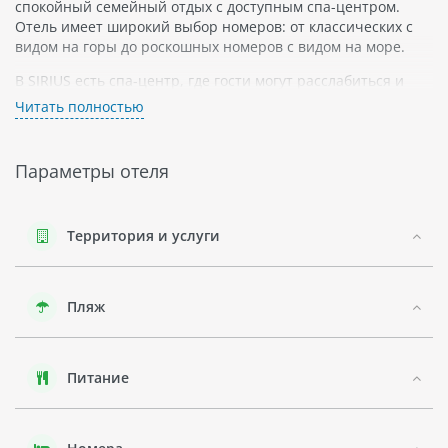
спокойный семейный отдых с доступным спа-центром.
Отель имеет широкий выбор номеров: от классических с
видом на горы до роскошных номеров с видом на море.
В SIRIUS есть спа-центр, где гости могут расслабиться и
насладиться различными услугами от массажа до
Читать полностью
гидротерапии. Для детей имеется площадка и детский
бассейн.
Параметры отеля
Пляж в отеле SIRIUS является частным и оборудованным
лежаками и зонтиками. Гости также могут арендовать
каяки или отправиться на катамаране.
Территория и услуги
Отель SIRIUS - это идеальное место для тех, кто хочет
провести время на природе вдали от шумных городов.
Краткое описание - Кемер.
Пляж
Питание