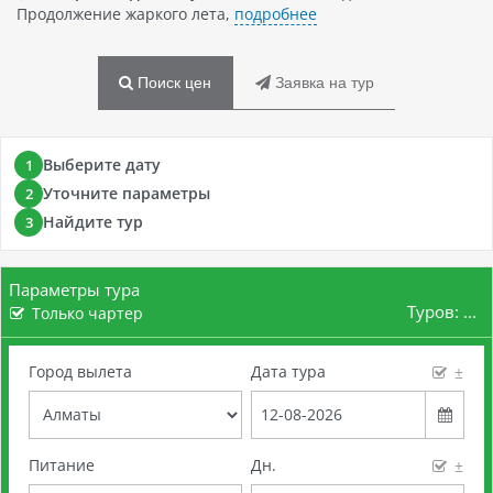
Продолжение жаркого лета,
подробнее
Поиск цен
Заявка на тур
Выберите дату
1
Уточните параметры
2
Найдите тур
3
Параметры тура
Туров:
...
Только чартер
Город вылета
Дата тура
±
Питание
Дн.
±