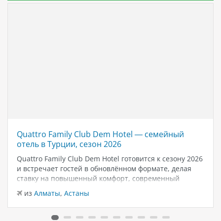
Quattro Family Club Dem Hotel — семейный
отель в Турции, сезон 2026
Quattro Family Club Dem Hotel готовится к сезону 2026
и встречает гостей в обновлённом формате, делая
ставку на повышенный комфорт, современный
дизайн и атмосферу спокойного семейного отдыха у
из
Алматы
,
Астаны
моря. Отель остаётся популярным выбором для тех,
кто ищет семейный отель в…