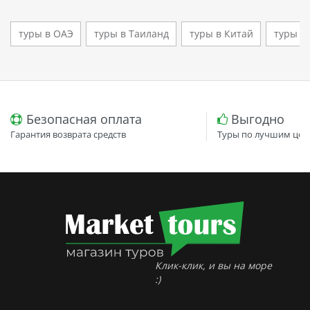
туры в ОАЭ
туры в Таиланд
туры в Китай
туры в
Безопасная оплата
Выгодно
Гарантия возврата средств
Туры по лучшим цен
Клик-клик, и вы на море
:)