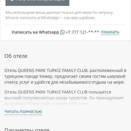
Мы используем ваши данные только для связи по запросу.
Можно написать в WhatsApp — как вам удобнее.
показать
Написать на Whatsapp
+7 777 121-**-**
Об отеле
Отель QUEENS PARK TURKIZ FAMILY CLUB, расположенный в
турецком городе Кемер, предлагает своим гостям широкий
спектр услуг и удобств для незабываемого отдыха на море.
Отель QUEENS PARK TURKIZ FAMILY CLUB пользуется
высокой популярностью среди туристов. Он принадлежит
категории "Городской" и имеет СПА-зону.
Читать полностью
QUEENS PARK TURKIZ FAMILY CLUB - это первый отель в
регионе Анталья, который был построен специально для
семейного отдыха. Отель представляет разнообразие
Параметры отеля