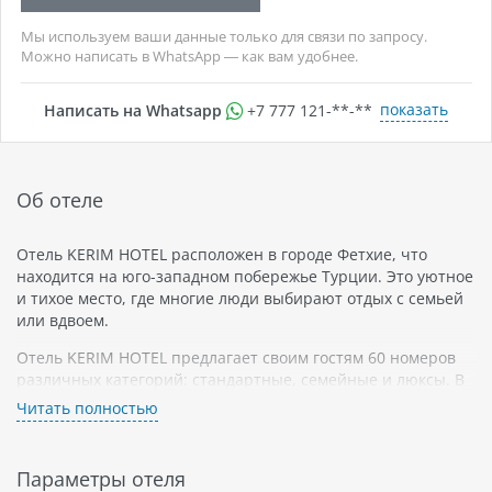
Мы используем ваши данные только для связи по запросу.
Можно написать в WhatsApp — как вам удобнее.
показать
Написать на Whatsapp
+7 777 121-**-**
Об отеле
Отель KERIM HOTEL расположен в городе Фетхие, что
находится на юго-западном побережье Турции. Это уютное
и тихое место, где многие люди выбирают отдых с семьей
или вдвоем.
Отель KERIM HOTEL предлагает своим гостям 60 номеров
различных категорий: стандартные, семейные и люксы. В
каждом номере есть кондиционер, мини-бар, телевизор и
Читать полностью
Wi-Fi.
К услугам гостей отеля KERIM HOTEL также великолепный
Параметры отеля
ресторан, бар, сад, открытый бассейн и спа-центр. Гости