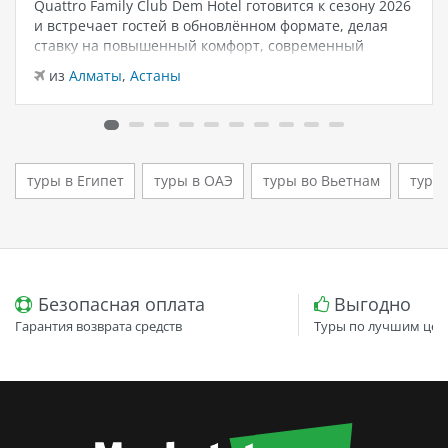
Quattro Family Club Dem Hotel готовится к сезону 2026
и встречает гостей в обновлённом формате, делая
ставку на повышенный комфорт, современный
дизайн и атмосферу спокойного семейного отдыха у
из
Алматы
,
Астаны
моря. Отель остаётся популярным выбором для тех,
кто ищет семейный отель в…
туры в Египет
туры в ОАЭ
туры во Вьетнам
туры
Безопасная оплата
Выгодно
Гарантия возврата средств
Туры по лучшим цен