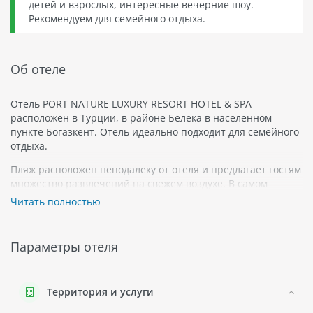
детей и взрослых, интересные вечерние шоу.
Рекомендуем для семейного отдыха.
Об отеле
Отель PORT NATURE LUXURY RESORT HOTEL & SPA
расположен в Турции, в районе Белека в населенном
пункте Богазкент. Отель идеально подходит для семейного
отдыха.
Пляж расположен неподалеку от отеля и предлагает гостям
множество развлечений на свежем воздухе. В самом
Белеке можно посетить множество ресторанов, кафе и
Читать полностью
магазинов.
Отель PORT NATURE LUXURY RESORT HOTEL & SPA
Параметры отеля
предлагает своим гостям комфортабельные номера
следующих типов:
Стандартный двухместный номер
Территория и услуги
Семейный номер с балконом или террасой