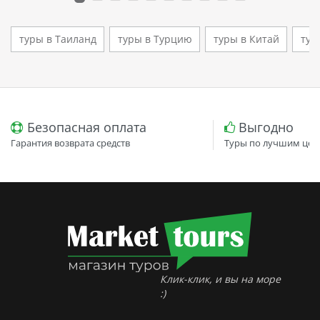
туры в Таиланд
туры в Турцию
туры в Китай
тур
Безопасная оплата
Выгодно
Гарантия возврата средств
Туры по лучшим цен
Клик-клик, и вы на море
:)