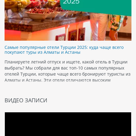
Самые популярные отели Турции 2025: куда чаще всего
покупают туры из Алматы и Астаны
Планируете летний отпуск и ищете, какой отель в Турции
выбрать? Мы собрали для вас топ-10 самых популярных
отелей Турции, которые чаще всего бронируют туристы из
Алматы и Астаны. Эти отели отличаются высоким
качеством сервиса, продуманной инфраструктурой и
прекрасными условиями для отдыха как с детьми, так и в
романтической атмосфере. Если…
ВИДЕО ЗАПИСИ