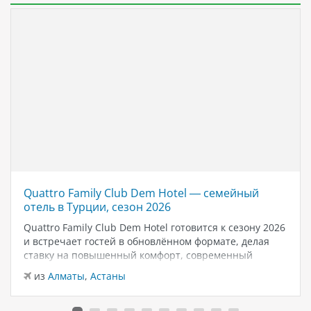
Quattro Family Club Dem Hotel — семейный
отель в Турции, сезон 2026
Quattro Family Club Dem Hotel готовится к сезону 2026
и встречает гостей в обновлённом формате, делая
ставку на повышенный комфорт, современный
дизайн и атмосферу спокойного семейного отдыха у
из
Алматы
,
Астаны
моря. Отель остаётся популярным выбором для тех,
кто ищет семейный отель в…