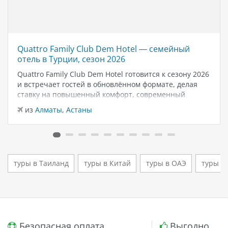
Quattro Family Club Dem Hotel — семейный
отель в Турции, сезон 2026
Quattro Family Club Dem Hotel готовится к сезону 2026
и встречает гостей в обновлённом формате, делая
ставку на повышенный комфорт, современный
дизайн и атмосферу спокойного семейного отдыха у
из
Алматы
,
Астаны
моря. Отель остаётся популярным выбором для тех,
кто ищет семейный отель в…
туры в Таиланд
туры в Китай
туры в ОАЭ
туры в
Безопасная оплата
Выгодно