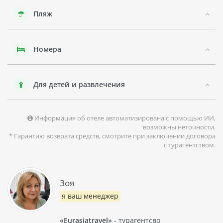
различные достопримечательности, такие как Античный
Пляж
театр Аспендос, Музей Антуран и Замок Сиде. Пляжи
Алания также находятся недалеко от отеля.
Номера
Для детей и развлечения
Информация об отеле автоматизирована с помощью ИИ,
возможны неточности.
* Гарантию возврата средств, смотрите при заключении договора
с турагентством.
Зоя
я ваш менеджер
«Eurasiatravel»
- турагентсво