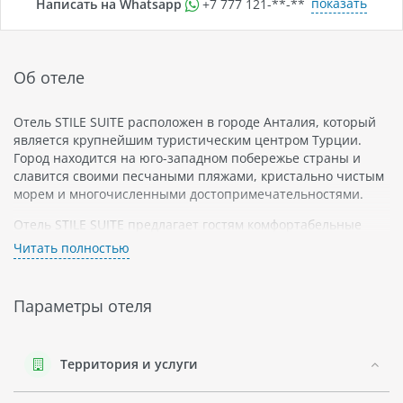
показать
Написать на Whatsapp
+7 777 121-**-**
Об отеле
Отель STILE SUITE расположен в городе Анталия, который
является крупнейшим туристическим центром Турции.
Город находится на юго-западном побережье страны и
славится своими песчаными пляжами, кристально чистым
морем и многочисленными достопримечательностями.
Отель STILE SUITE предлагает гостям комфортабельные
номера со всеми удобствами для приятного отдыха. В
Читать полностью
номерах есть кондиционер, телевизор с плоским экраном,
мини-бар и сейф. В некоторых номерах есть балкон с
видом на море.
Параметры отеля
На территории отеля есть ресторан, бар и круглосуточный
фитнес-центр. Также гости могут посетить спа-центр и
бассейн с шезлонгами.
Территория и услуги
В окрестностях отеля STILE SUITE можно посетить