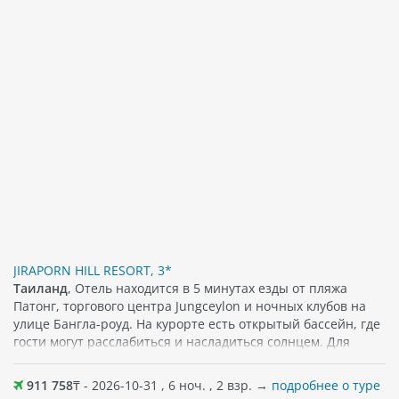
JIRAPORN HILL RESORT, 3*
Таиланд
, Отель находится в 5 минутах езды от пляжа
Патонг, торгового центра Jungceylon и ночных клубов на
улице Бангла-роуд. На курорте есть открытый бассейн, где
гости могут расслабиться и насладиться солнцем. Для
размещения уютные номера, которые оснащены
просторным балконом, спутниковым/кабельным
911 758
₸ - 2026-10-31 , 6 ноч. , 2 взр. →
подробнее о туре
телевидением и сейфом. Бесплатный Wi-Fi