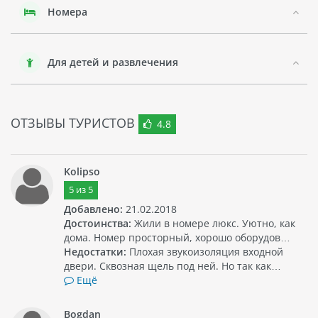
Гости могут также посетить близлежащие рестораны и
Номера
кафе с тайской и международной кухней.
GRAND MERCURE BANGKOK ASOKE RESIDENCE предлагает
своим гостям различные услуги, включая фитнес-центр,
Для детей и развлечения
открытый бассейн и сауну. Для тех, кто путешествует по
работе, отель предоставляет бизнес-центр и конференц-
залы.
ОТЗЫВЫ ТУРИСТОВ
В целом, GRAND MERCURE BANGKOK ASOKE RESIDENCE - это
4.8
прекрасный выбор для всех, кто ищет комфортное и
изысканное проживание в Бангкоке.
Kolipso
5
из
5
Добавлено:
21.02.2018
Достоинства:
Жили в номере люкс. Уютно, как
дома. Номер просторный, хорошо оборудов…
Недостатки:
Плохая звукоизоляция входной
двери. Сквозная щель под ней. Но так как…
Ещё
Bogdan