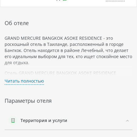
Об отеле
GRAND MERCURE BANGKOK ASOKE RESIDENCE - это
роскошный отель в Таиланде, расположенный в городе
Бангкок. Отель находится в районе Лечебный, что делает
его идеальным выбором для тех, кто ищет спокойное место
для отдыха.
Отель GRAND MERCURE BANGKOK ASOKE RESIDENCE
предлагает своим гостям 76 изысканных номеров
Читать полностью
различных категорий: студии с мини-кухней и балконом,
одно- и двухспальные апартаменты с гостиной зоной и
полностью оборудованной кухней. В каждом номере есть
Параметры отеля
кондиционер, телевизор, бесплатный Wi-Fi и прекрасная
обстановка для комфортного проживания.
Отель расположен недалеко от многих
Территория и услуги
достопримечательностей Бангкока: Сады Короля Рамы IX,
Парк Асок, Терминал 21 - торговый центр высшего класса.