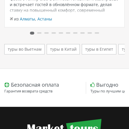
и встречает гостей в обновлённом формате, делая
ставку на повышенный комфорт, современный
дизайн и атмосферу спокойного семейного отдыха у
из
Алматы
,
Астаны
моря. Отель остаётся популярным выбором для тех,
кто ищет семейный отель в…
туры во Вьетнам
туры в Китай
туры в Египет
тур
Безопасная оплата
Выгодно
Гарантия возврата средств
Туры по лучшим цен