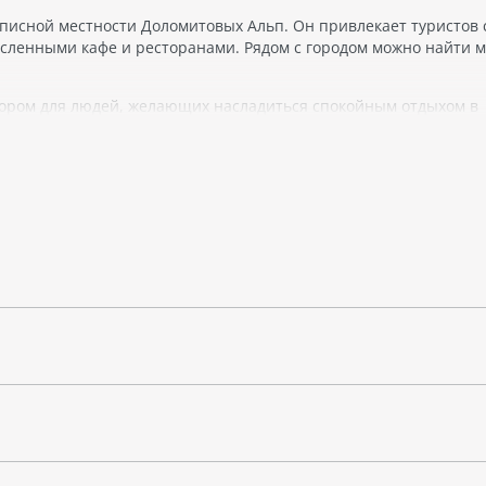
описной местности Доломитовых Альп. Он привлекает туристов 
сленными кафе и ресторанами. Рядом с городом можно найти м
бором для людей, желающих насладиться спокойным отдыхом в
A.