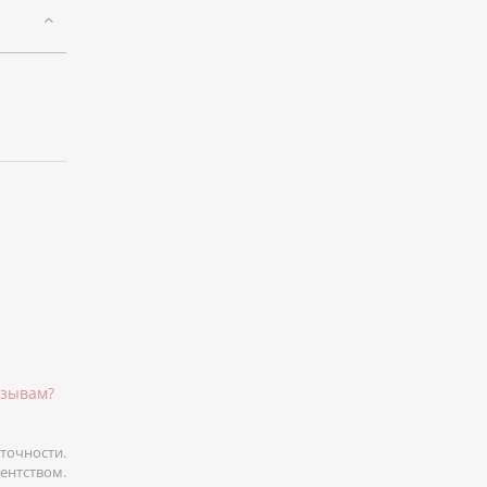
тзывам?
точности.
гентством.