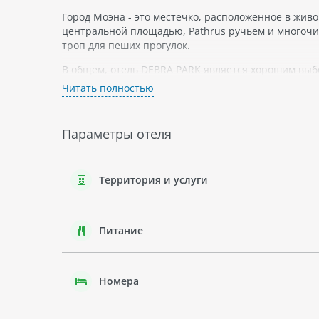
Город Моэна - это местечко, расположенное в жив
центральной площадью, Рathrus ручьем и многочи
троп для пеших прогулок.
В общем, отель DEBRA PARK является хорошим вы
итальянских Альпах с возможностью посещения SP
Читать полностью
Параметры отеля
Территория и услуги
Питание
Номера