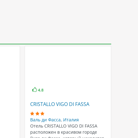
4.8
4.3
CRISTALLO VIGO DI FASSA
AI PINI
Валь ди Фасса
,
Италия
Валь ди
Отель CRISTALLO VIGO DI FASSA
Отель A
расположен в красивом городе
располо