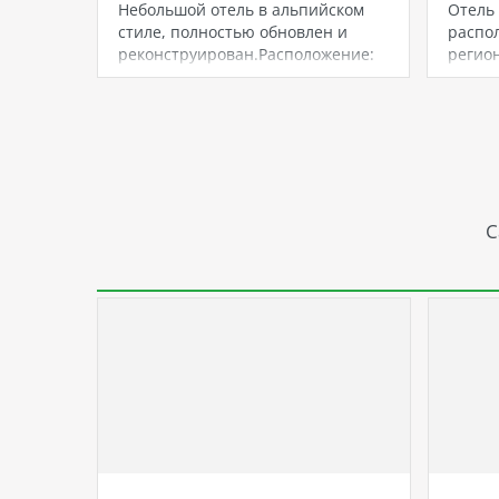
Небольшой отель в альпийском
Отель
стиле, полностью обновлен и
распол
реконструирован.Расположение:
регион
расположен в 700 м от центра…
Он…
С