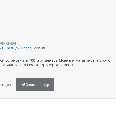
оложение
ия
,
Валь ди Фасса
, Моэна
й остановки, в 700 м от центра Моэны и магазинов, в 2 км от
 Больцано, в 180 км от аэропорта Вероны.
ск цен
Заявка на тур