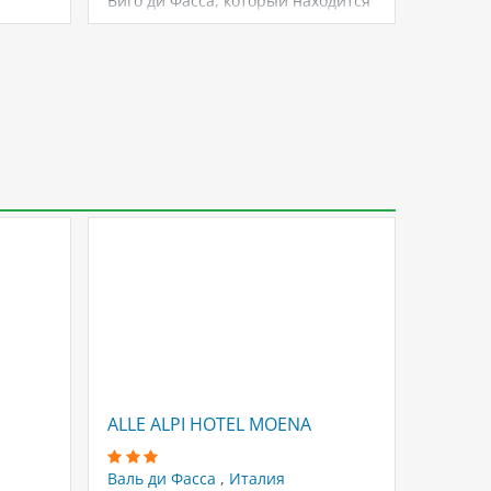
Виго ди Фасса, который находится
Фасса,
 с
в…
ALLE ALPI HOTEL MOENA
SOME
Валь ди Фасса
,
Италия
Валь д