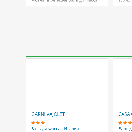
Моэна, в регионе Валь ди Фасса,
турис
Италия.…
Валь д
GARNI VAJOLET
CASA 
Валь ди Фасса
,
Италия
Валь 