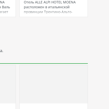
ENA
Отель ALLE ALPI HOTEL MOENA
Отель 
н Валь
расположен в итальянской
курортн
агает
провинции Трентино-Альто-
регионе
Адидже, в живописном регионе
Отель 
Валь ди…
а.