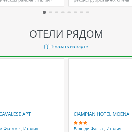
тическом районе Италии -
реконструированно. Отель
и Фасса. Это…
отличается хорошей кухней
преобладанием местных…
ОТЕЛИ РЯДОМ
Показать на карте
CAVALESE APT
CIAMPIAN HOTEL MOENA
ди Фьемме
,
Италия
Валь ди Фасса
,
Италия