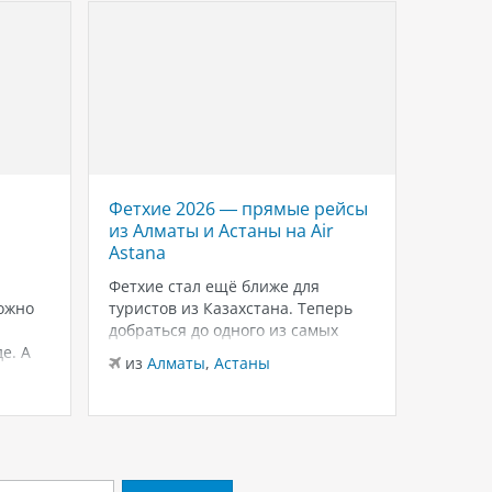
Фетхие 2026 — прямые рейсы
Savoy 
из Алматы и Астаны на Air
роско
Astana
Красн
Шейхе
Фетхие стал ещё ближе для
ожно
туристов из Казахстана. Теперь
Если в
добраться до одного из самых
для тёп
е. А
живописных курортов Турции
зимнего
из
Алматы
,
Астаны
можно на прямых рейсах в
внимани
из
Ал
лько
Даламан из Алматы и Астаны с
Sheikh
 это
авиакомпанией Air Astana.
и ухоже
ются
Доступен бизнес-класс, а значит
распол
— одно
путешествие начинается с
Шарм-э
комфорта уже…
бухте W