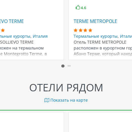
4.6
EVO TERME
TERME METROPOLE
льные курорты
,
Италия
Термальные курорты
,
Итал
 SOLLIEVO TERME
Отель TERME METROPOLE
ложен на термальном
расположен в курортном го
е Montegrotto Terme, в
Абано Терме, который наход
е Венето, Италия. Это
северной части Италии.…
ской…
ОТЕЛИ РЯДОМ
Показать на карте