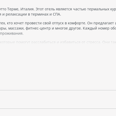
то Терме, Италия. Этот отель является частью термальных ку
 и релаксации в терминах и СПА.
ех, кто хочет провести свой отпуск в комфорте. Он предлагает
дуры, массажи, фитнес-центр и многое другое. Каждый номер об
 проживания.
которые помогут расслабиться и избавиться от стресса. Они та
ерный зал для поддержания формы.
 прекрасной инфраструктурой. Гостям предлагается широкий в
дами и напитками. Отель также предлагает проведение конфе