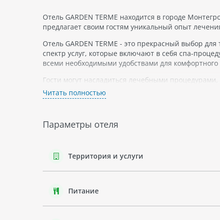
Отель GARDEN TERME находится в городе Монтегрот
предлагает своим гостям уникальный опыт лечения
Отель GARDEN TERME - это прекрасный выбор для т
спектр услуг, которые включают в себя спа-проце
всеми необходимыми удобствами для комфортного
Гости могут насладиться лечебными процедурами, 
могут поплавать в бассейне или посетить тренаж
Читать полностью
Отель GARDEN TERME является городским отелем с
различных ресторанов и баров с изысканными блю
Параметры отеля
мероприятий в своих конференц-залах.
Территория и услуги
Питание