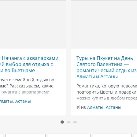
 Нячанга с аквапарками:
Туры на Пхукет на День
й выбор для отдыха с
Святого Валентина —
и во Вьетнаме
романтический отдых из
Алматы и Астаны
руете семейный отдых во
ме? Рассказываем, какие
Романтика, которую невозм
 Нячанга с аквапарками
повторить Цветы и подарки
ут для отдыха с детьми:
можно купить в любом город
лматы
,
Астаны
ны, горки, пляжи и
вот тёплый песок, закаты у
из
Алматы
,
Астаны
чения для всей семьи.
Андаманского моря и неско
г — один из самых
дней только для вас двоих —
ярных курортов Вьетнама
эмоции, которые запомина
мейного отдыха. Здесь
надолго. Пхукет в феврале 
о сочетаются тёплый
из лучших…