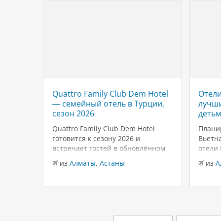
Quattro Family Club Dem Hotel
Отели
 отель
— семейный отель в Турции,
лучши
,
сезон 2026
детьм
Quattro Family Club Dem Hotel
Плани
чное
готовится к сезону 2026 и
Вьетна
встречает гостей в обновлённом
отели
го
формате, делая ставку на
подойд
из
Алматы
,
Астаны
из
А
всем
повышенный комфорт,
бассей
кета.
современный дизайн и атмосферу
развле
спокойного семейного отдыха у
Нячан
ыть
моря. Отель остаётся популярным
попул
менно
выбором для тех, кто ищет
для се
семейный отель в…
удачн