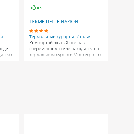
4.9
4.5
TERME DELLE NAZIONI
SAVOI
ия
Термальные курорты
,
Италия
Термал
Комфортабельный отель в
Традиц
роде
современном стиле находится на
Hotel T
ится в
термальном курорте Монтегротто.
учрежд
Располагает обширной
времен
территорией с ландшафтным…