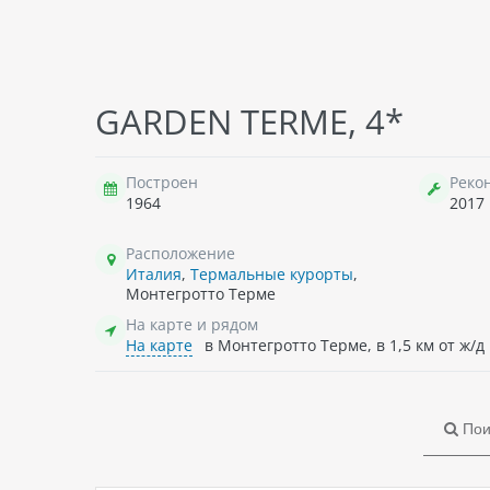
GARDEN TERME, 4*
Построен
Реко
1964
2017
Расположение
Италия
,
Термальные курорты
,
Монтегротто Терме
На карте и рядом
На карте
в Монтегротто Терме, в 1,5 км от ж/д 
Пои