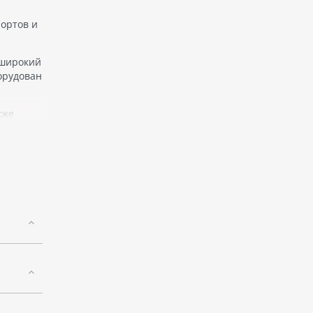
рортов и
 широкий
орудован
кже
ыбор
ренций и