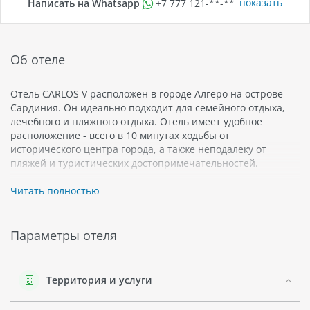
показать
Написать на Whatsapp
+7 777 121-**-**
Об отеле
Отель CARLOS V расположен в городе Алгеро на острове
Сардиния. Он идеально подходит для семейного отдыха,
лечебного и пляжного отдыха. Отель имеет удобное
расположение - всего в 10 минутах ходьбы от
исторического центра города, а также неподалеку от
пляжей и туристических достопримечательностей.
Отель представляет собой роскошное здание с
Читать полностью
просторными номерами, обставленными в классическом
стиле. В номерах есть все необходимое для комфортного
проживания: кондиционеры, спутниковое телевидение,
Параметры отеля
бесплатный Wi-Fi и мини-бары. Некоторые номера имеют
балконы или террасы с видом на море.
В отеле есть ресторан, который сервирует блюда местной
Территория и услуги
кухни из свежих продуктов. Также в отеле есть бар и кафе-
терраса на крыше с видом на город.