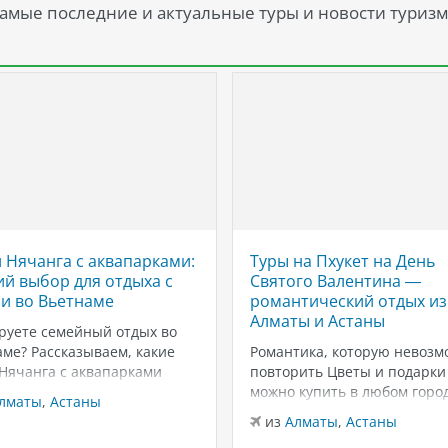
амые последние и актуальные туры и новости туризм
 Нячанга с аквапарками:
Туры на Пхукет на День
й выбор для отдыха с
Святого Валентина —
и во Вьетнаме
романтический отдых из
Алматы и Астаны
руете семейный отдых во
ме? Рассказываем, какие
Романтика, которую невозм
 Нячанга с аквапарками
повторить Цветы и подарки
ут для отдыха с детьми:
можно купить в любом город
лматы
,
Астаны
ны, горки, пляжи и
вот тёплый песок, закаты у
из
Алматы
,
Астаны
чения для всей семьи.
Андаманского моря и неско