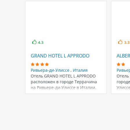
4.3
3.3
GRAND HOTEL L APPRODO
ALBER
Ривьера-ди-Улиссе
,
Италия
Ривье
Отель GRAND HOTEL L APPRODO
Отель
расположен в городе Террачина
городе
на Ривьере-ди-Улиссе в Италии.
Улиссе
Это городской…
своим