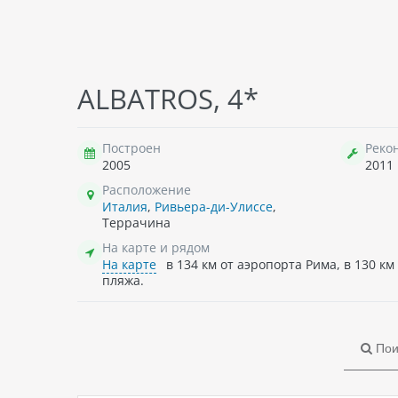
ALBATROS, 4*
Построен
Реко
2005
2011
Расположение
Италия
,
Ривьера-ди-Улиссе
,
Террачина
На карте и рядом
На карте
в 134 км от аэропорта Рима, в 130 км
пляжа.
Пои