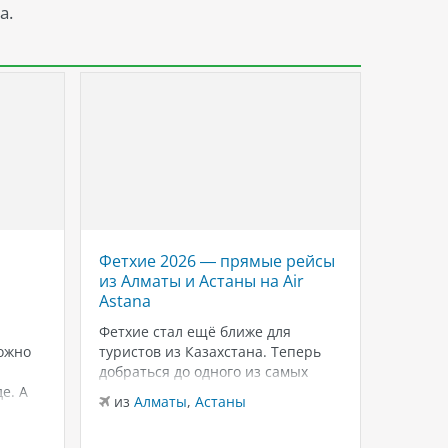
а.
Фетхие 2026 — прямые рейсы
Savoy 
из Алматы и Астаны на Air
роско
Astana
Красн
Шейхе
Фетхие стал ещё ближе для
ожно
туристов из Казахстана. Теперь
Если в
добраться до одного из самых
для тёп
е. А
живописных курортов Турции
зимнего
из
Алматы
,
Астаны
можно на прямых рейсах в
внимани
из
Ал
лько
Даламан из Алматы и Астаны с
Sheikh