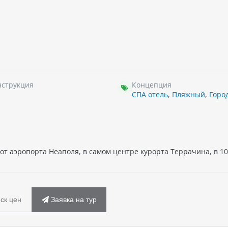
нструкция
Концепция
СПА отель
,
Пляжный
,
Горо
 от аэропорта Неаполя, в самом центре курорта Террачина, в 10
ск цен
Заявка на тур