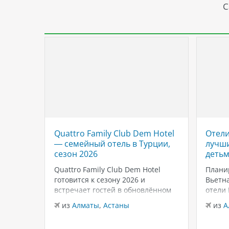
С
Quattro Family Club Dem Hotel
Отели
 отель
— семейный отель в Турции,
лучши
,
сезон 2026
детьм
Quattro Family Club Dem Hotel
Плани
чное
готовится к сезону 2026 и
Вьетна
встречает гостей в обновлённом
отели
го
формате, делая ставку на
подойд
из
Алматы
,
Астаны
из
А
всем
повышенный комфорт,
бассей
кета.
современный дизайн и атмосферу
развле