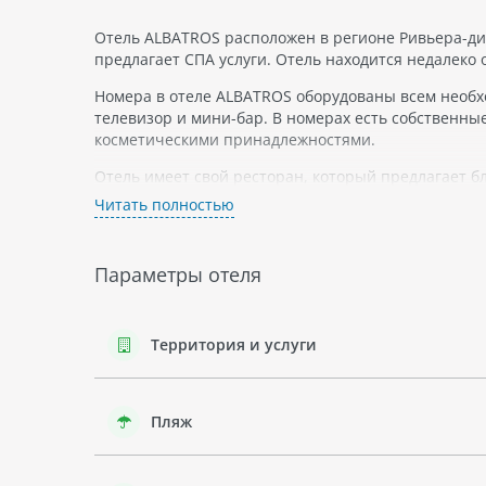
Отель ALBATROS расположен в регионе Ривьера-ди-
предлагает СПА услуги. Отель находится недалеко
Номера в отеле ALBATROS оборудованы всем необ
телевизор и мини-бар. В номерах есть собственны
косметическими принадлежностями.
Отель имеет свой ресторан, который предлагает б
ресторане отеля. Также на территории отеля есть 
Читать полностью
Отель ALBATROS предоставляет услуги СПА центра, 
доступен фитнес-центр.
Параметры отеля
Регион Ривьера-ди-Улиссе Террачина известен св
кристально чистое море. Террачина - это маленьк
ресторанами с местной кухней.
Территория и услуги
В окрестностях отеля ALBATROS можно найти разли
того, в этом регионе можно заняться различными 
Пляж
Благодаря своему расположению и удобствам, отел
свой отдых в комфорте и наслаждаться прекрасны