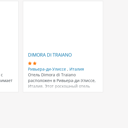
DIMORA DI TRAIANO
VILLA
Ривьера-ди-Улиссе
,
Италия
Ривьер
 с
Отель Dimora di Traiano
Вилла 
нимает
расположен в Ривьера-ди-Улиссе,
собстве
Италия. Этот роскошный отель
– очень
находится в самом центре…
интерь