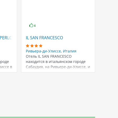
4
3.5
SPERLONGA
IL SAN FRANCESCO
LE DU
Ривьера-ди-Улиссе
,
Италия
Ривьер
Отель IL SAN FRANCESCO
Отель 
ороде
находится в итальянском городе
распол
лиссе в
Сабаудия, на Ривьере-ди-Улиссе, и
Улиссе,
предлагает своим гостям…
Италия