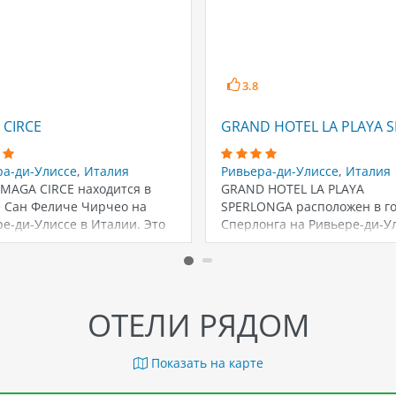
3.8
 CIRCE
GRAND HOTEL LA PLAYA 
ра-ди-Улиссе
,
Италия
Ривьера-ди-Улиссе
,
Италия
 MAGA CIRCE находится в
GRAND HOTEL LA PLAYA
е Сан Феличе Чирчео на
SPERLONGA расположен в г
е-ди-Улиссе в Италии. Это
Сперлонга на Ривьере-ди-У
ярный…
Италии. Этот отель…
ОТЕЛИ РЯДОМ
Показать на карте