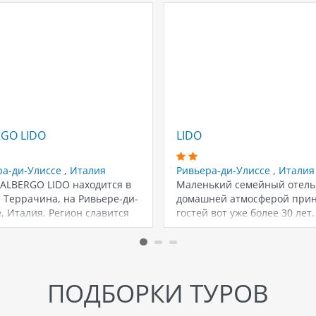
GO LIDO
LIDO
ра-ди-Улиссе
,
Италия
Ривьера-ди-Улиссе
,
Италия
 ALBERGO LIDO находится в
Маленький семейный отель
 Террачина, на Ривьере-ди-
домашней атмосферой при
, Италия. Регион славится
гостей вот уже более 30 лет.
 прекрасным побережьем…
ПОДБОРКИ ТУРОВ