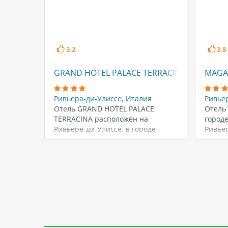
3.2
3.8
GRAND HOTEL PALACE TERRACINA
MAGA
Ривьера-ди-Улиссе
,
Италия
Ривье
Отель GRAND HOTEL PALACE
Отель
TERRACINA расположен на
город
Ривьере-ди-Улиссе, в городе
Ривьер
Террачина, Италия. Он
попул
представляет собой…