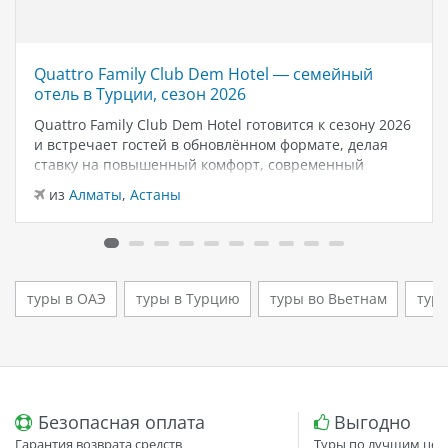
Quattro Family Club Dem Hotel — семейный
отель в Турции, сезон 2026
Quattro Family Club Dem Hotel готовится к сезону 2026
и встречает гостей в обновлённом формате, делая
ставку на повышенный комфорт, современный
дизайн и атмосферу спокойного семейного отдыха у
из
Алматы
,
Астаны
моря. Отель остаётся популярным выбором для тех,
кто ищет семейный отель в…
туры в ОАЭ
туры в Турцию
туры во Вьетнам
туры
Безопасная оплата
Выгодно
Гарантия возврата средств
Туры по лучшим цен