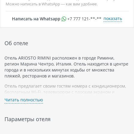
Можно написать в WhatsApp — как вам удобнее.
показать
Написать на Whatsapp
+7 777 121-**-**
Об отеле
Отель ARIOSTO RIMINI расположен в городе Римини,
регион Марина Чентро, Италия. Отель находится в центре
города и в нескольких минутах ходьбы от множества
пляжей, ресторанов и магазинов.
Отель предлагает своим гостям номера с кондиционером,
бесплатным Wi-Fi, телевизором с плоским экраном и
спутниковыми каналами. Номера оформлены в
Читать полностью
классическом стиле и обставлены всем необходимым для
комфортного проживания.
Параметры отеля
В отеле также есть ресторан, бар и терраса на крыше с
видом на море. Гости могут заказывать завтрак в номер
или посетить ресторан на первом этаже отеля.