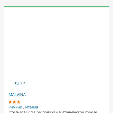
2.7
MALVINA
Римини
,
Италия
Отель MALVINA расположен в итальянском городе