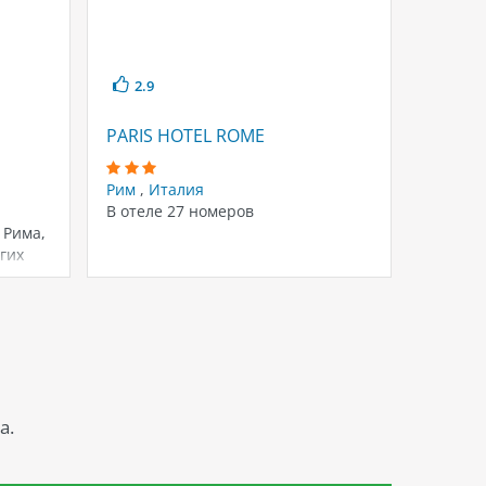
2.9
3.4
PARIS HOTEL ROME
PATRIA
Рим
,
Италия
Рим
,
И
В отеле 27 номеров
Отель P
 Рима,
истори
гих
делает
таких…
прожив
а.