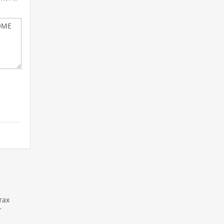
тах
т