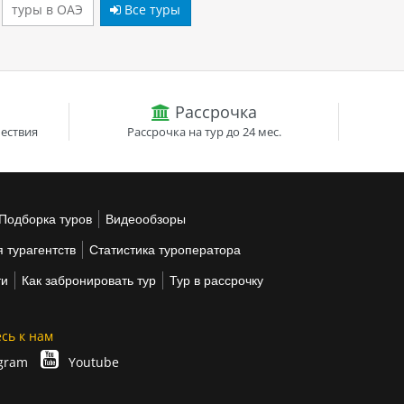
туры в ОАЭ
Все туры
Рассрочка
ествия
Рассрочка на тур до 24 мес.
Подборка туров
Видеообзоры
 турагентств
Статистика туроператора
ти
Как забронировать тур
Тур в рассрочку
сь к нам
gram
Youtube