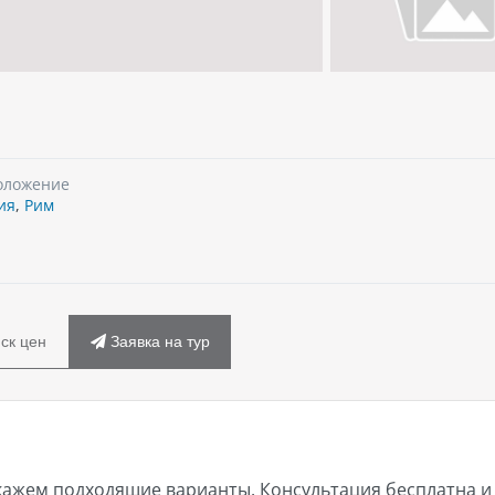
оложение
ия
,
Рим
ск цен
Заявка на тур
кажем подходящие варианты. Консультация бесплатна и 