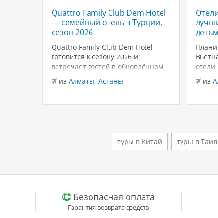
Quattro Family Club Dem Hotel
Отели
 отель
— семейный отель в Турции,
лучши
,
сезон 2026
детьм
Quattro Family Club Dem Hotel
Плани
чное
готовится к сезону 2026 и
Вьетна
встречает гостей в обновлённом
отели
го
формате, делая ставку на
подойд
из
Алматы
,
Астаны
из
А
всем
повышенный комфорт,
бассей
кета.
современный дизайн и атмосферу
развле
спокойного семейного отдыха у
Нячан
ыть
моря. Отель остаётся популярным
попул
менно
выбором для тех, кто ищет
для се
семейный отель в…
удачн
туры в Китай
туры в Таил
клима
й
Безопасная оплата
Гарантия возврата средств