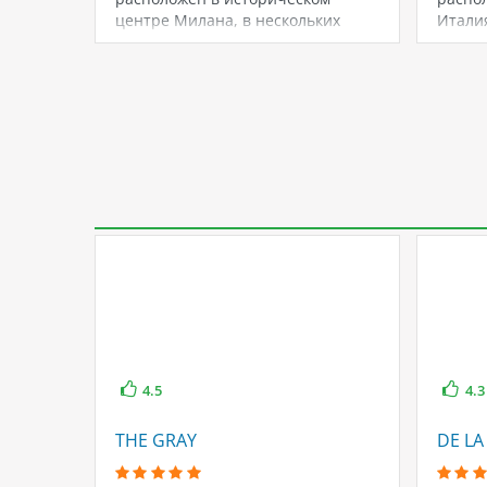
центре Милана, в нескольких
Итали
минутах ходьбы от…
наход
4.5
4.3
THE GRAY
DE LA