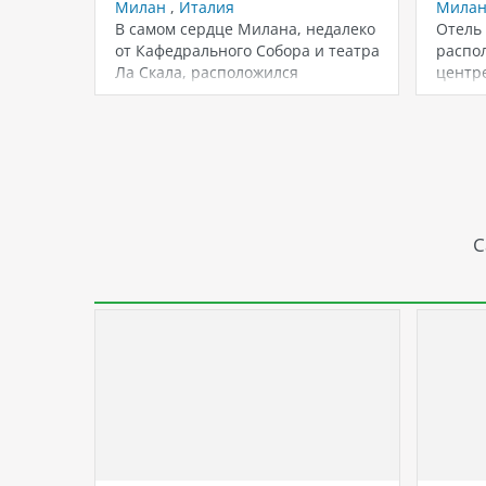
Милан
,
Италия
Мила
В самом сердце Милана, недалеко
Отель 
от Кафедрального Собора и театра
распо
Ла Скала, расположился
центре
роскошный дизайн-отель…
минут
С