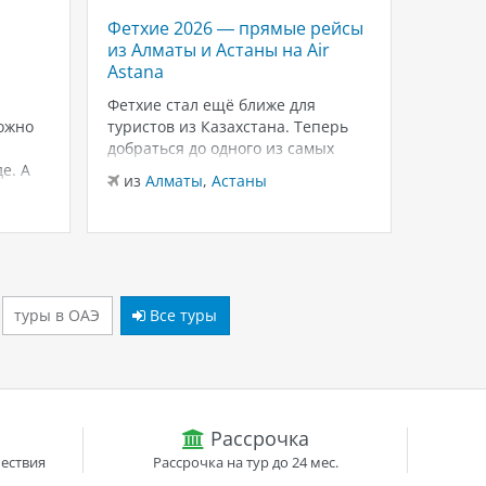
Фетхие 2026 — прямые рейсы
Savoy 
из Алматы и Астаны на Air
роско
Astana
Красн
Шейхе
Фетхие стал ещё ближе для
ожно
туристов из Казахстана. Теперь
Если в
добраться до одного из самых
для тёп
е. А
живописных курортов Турции
зимнего
из
Алматы
,
Астаны
можно на прямых рейсах в
внимани
из
Ал
лько
Даламан из Алматы и Астаны с
Sheikh
 это
авиакомпанией Air Astana.
и ухоже
ются
Доступен бизнес-класс, а значит
распол
— одно
путешествие начинается с
Шарм-э
комфорта уже…
бухте W
туры в ОАЭ
Все туры
Рассрочка
ествия
Рассрочка на тур до 24 мес.