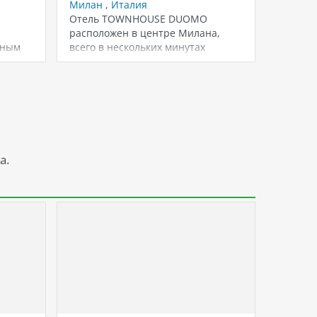
Милан
,
Италия
Милан
Отель TOWNHOUSE DUOMO
Соверш
расположен в центре Милана,
в декаб
ьным
всего в нескольких минутах
семизв
ходьбы от собора Дуомо.…
галере
а.