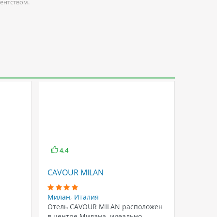
гентством.
4.4
4.4
CAVOUR MILAN
MANIN
Милан
,
Италия
Милан
Отель CAVOUR MILAN расположен
Отель 
в центре Милана, идеально
городе