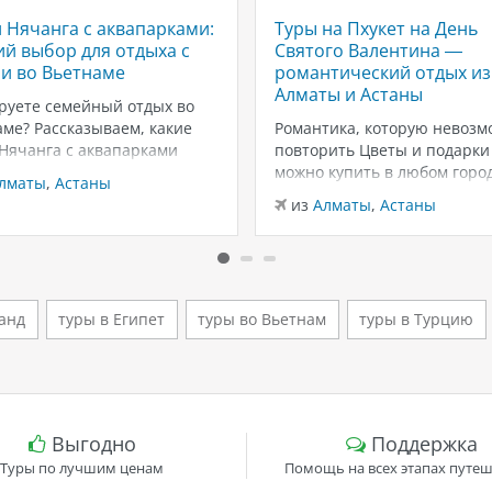
 Нячанга с аквапарками:
Туры на Пхукет на День
й выбор для отдыха с
Святого Валентина —
и во Вьетнаме
романтический отдых из
Алматы и Астаны
руете семейный отдых во
ме? Рассказываем, какие
Романтика, которую невозм
 Нячанга с аквапарками
повторить Цветы и подарки
ут для отдыха с детьми:
можно купить в любом город
лматы
,
Астаны
ны, горки, пляжи и
вот тёплый песок, закаты у
из
Алматы
,
Астаны
чения для всей семьи.
Андаманского моря и неско
г — один из самых
дней только для вас двоих —
ярных курортов Вьетнама
эмоции, которые запомина
мейного отдыха. Здесь
надолго. Пхукет в феврале 
о сочетаются тёплый
из лучших…
анд
туры в Египет
туры во Вьетнам
туры в Турцию
т,…
Выгодно
Поддержка
Туры по лучшим ценам
Помощь на всех этапах путеш