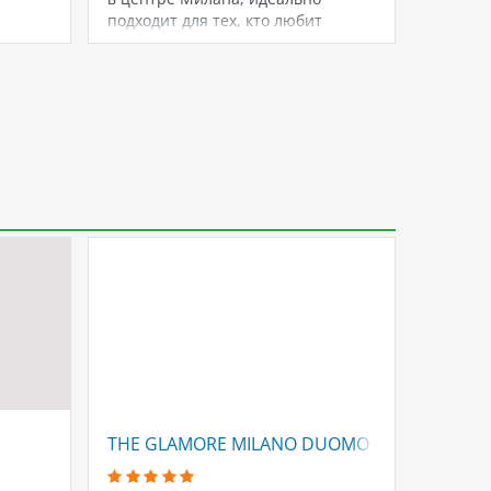
подходит для тех, кто любит
идеальн
городскую жизнь.…
активн
THE GLAMORE MILANO DUOMO (ex. TOWNHO
SEVEN 