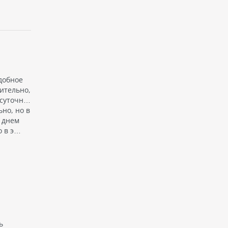
добное
ительно,
осуточн…
но, но в
с днем
о в э…
ь