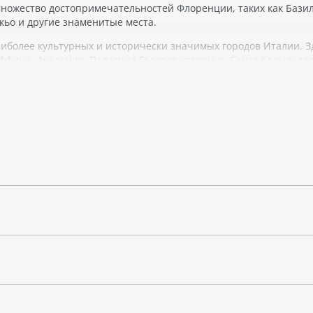
множество достопримечательностей Флоренции, таких как Бази
кьо и другие знаменитые места.
аиболее культурных и исторически значимых городов Италии. З
ффици, Академия, Палатина Галерея; площадь Санта Кроче; дв
 термальном парке в Гаммарате-монте и многое другое.
р для тех, кто хочет насладиться культурными
время в комфорте.