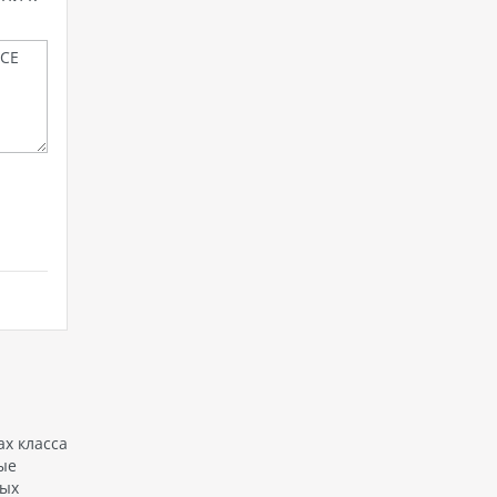
х класса
ые
вых