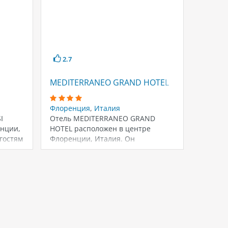
2.7
MEDITERRANEO GRAND HOTEL
J AND J
Флоренция
,
Италия
Флорен
I
Отель MEDITERRANEO GRAND
Отель J
енции,
HOTEL расположен в центре
Флорен
гостям
Флоренции, Италия. Он
в истор
предлагает своим гостям уютные
постро
номера…