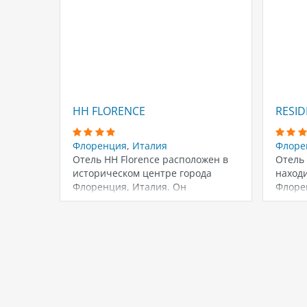
HH FLORENCE
RESID
Флоренция
,
Италия
Флоре
Отель HH Florence расположен в
Отель
историческом центре города
находи
Флоренция, Италия. Он
Флоре
предлагает люксы с элегантным…
распо