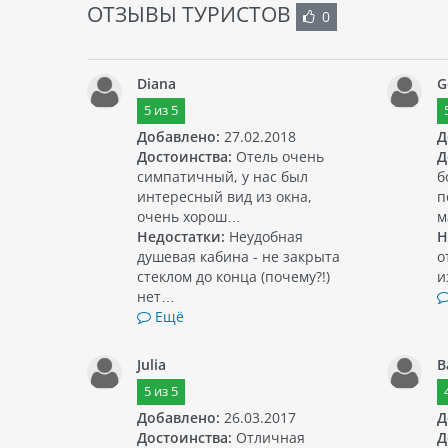
ОТЗЫВЫ ТУРИСТОВ
0
Diana
G
5
из
5
Добавлено:
27.02.2018
Д
Достоинства:
Отель очень
Д
симпатичный, у нас был
б
интересный вид из окна,
п
очень хорош…
м
Недостатки:
Неудобная
Н
душевая кабина - не закрыта
о
стеклом до конца (почему?!)
и
нет…
Ещё
Julia
B
5
из
5
Добавлено:
26.03.2017
Д
Достоинства:
Отличная
Д