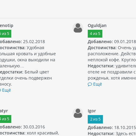
enotip
Oguldjan
5
из
5
4
из
5
обавлено:
25.02.2018
Добавлено:
09.01.2018
остоинства:
Удобная
Достоинства:
Очень у
ольшая кровать и удобные
расположение. Действ
одушки, окна выходили на
неплохой кофе. Кругл
аленькую…
Недостатки:
удивитель
едостатки:
Белый цвет
отеле не поздравили 
тделки очень подвержен
рожденья, хотя именн
зносу.
Ещё
Ещё
atyr
Igor
4
из
5
2
из
5
обавлено:
30.03.2016
Добавлено:
18.10.2015
остоинства:
холл красивый,
Недостатки:
Здесь ест