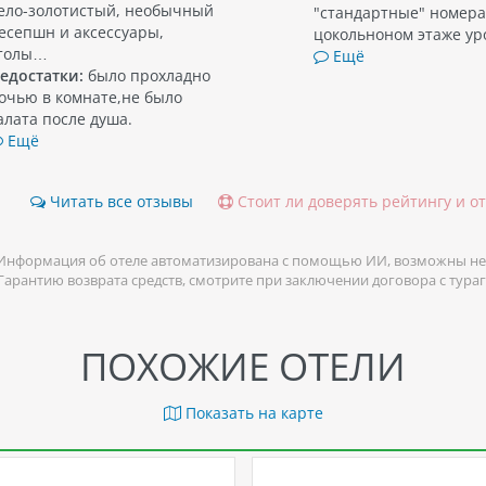
ело-золотистый, необычный
"стандартные" номера
есепшн и аксессуары,
цокольноном этаже у
толы…
Ещё
едостатки:
было прохладно
очью в комнате,не было
алата после душа.
Ещё
Читать все отзывы
Стоит ли доверять рейтингу и о
Информация об отеле автоматизирована с помощью ИИ, возможны не
 Гарантию возврата средств, смотрите при заключении договора с тура
ПОХОЖИЕ ОТЕЛИ
Показать на карте