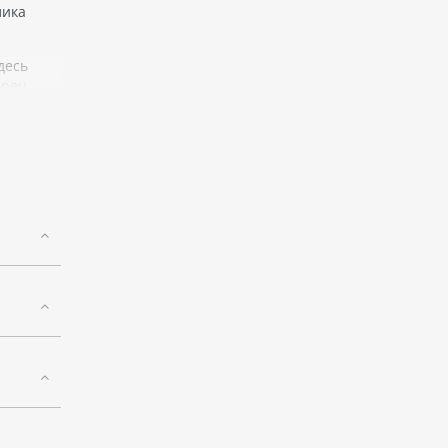
лика
десь
орец