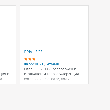
PRIVILEGE
FLORE
Флоренция
,
Италия
Флоре
Отель PRIVILEGE расположен в
Отель 
ция в
итальянском городе Флоренция,
APARTM
а.
который является одним из
прекра
красивейших городов Италии.
Флорен
Флоренция…
своей 