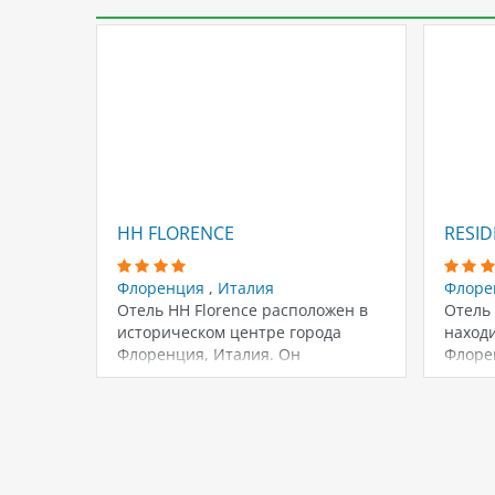
HH FLORENCE
RESID
Флоренция
,
Италия
Флоре
Отель HH Florence расположен в
Отель
историческом центре города
находи
Флоренция, Италия. Он
Флоре
предлагает люксы с элегантным…
распо