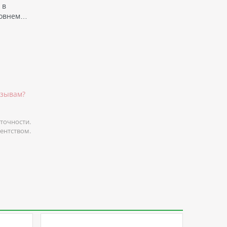
 в
ровнем…
тзывам?
точности.
гентством.