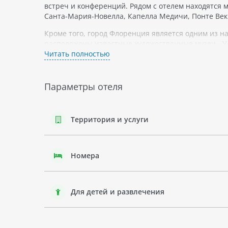
встреч и конференций. Рядом с отелем находятся 
Санта-Мария-Новелла, Капелла Медичи, Понте Век
Кроме того, город Флоренция является одним из н
расположены известные художественные музеи - У
Питти; Боболи сады; знаменитая купальня Годжи в
Читать полностью
Итак, отель HOME FLORENCE - это прекрасный выбо
достопримечательностями Флоренции и провести 
Параметры отеля
Территория и услуги
Номера
Для детей и развлечения