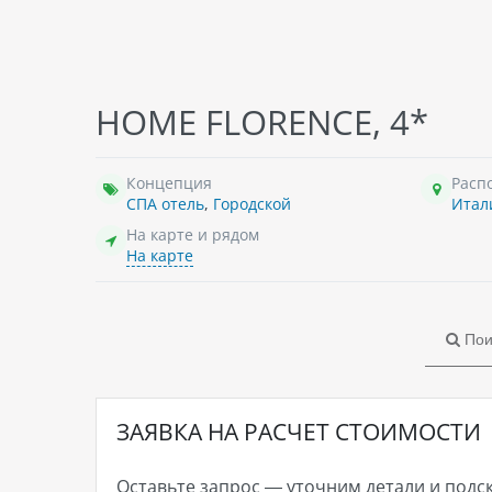
HOME FLORENCE, 4*
Концепция
Расп
СПА отель
,
Городской
Итал
На карте и рядом
На карте
Пои
ЗАЯВКА НА РАСЧЕТ СТОИМОСТИ
Оставьте запрос — уточним детали и подс