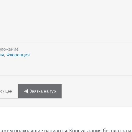
оложение
ия
,
Флоренция
ск цен
Заявка на тур
кажем подходящие варианты. Консультация бесплатна и 