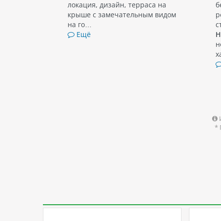
локация, дизайн, терраса на
б
крыше с замечательным видом
р
на го…
с
Ещё
Н
н
х
*