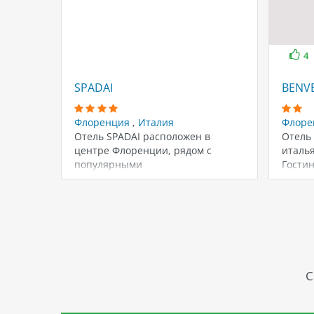
4
SPADAI
BENV
Флоренция
,
Италия
Флоре
Отель SPADAI расположен в
Отель
центре Флоренции, рядом с
италь
популярными
Гостин
достопримечательностями,
города
такими как Кафедральный собор
удобн
Санта-Мария-дель-Фьоре…
С