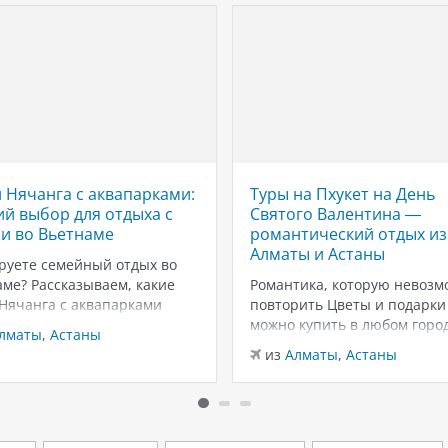
 Нячанга с аквапарками:
Туры на Пхукет на День
й выбор для отдыха с
Святого Валентина —
и во Вьетнаме
романтический отдых из
Алматы и Астаны
руете семейный отдых во
ме? Рассказываем, какие
Романтика, которую невозм
 Нячанга с аквапарками
повторить Цветы и подарки
ут для отдыха с детьми:
можно купить в любом город
лматы
,
Астаны
ны, горки, пляжи и
вот тёплый песок, закаты у
из
Алматы
,
Астаны
чения для всей семьи.
Андаманского моря и неско
г — один из самых
дней только для вас двоих —
ярных курортов Вьетнама
эмоции, которые запомина
мейного отдыха. Здесь
надолго. Пхукет в феврале 
о сочетаются тёплый
из лучших…