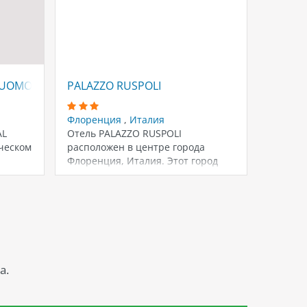
4
 DUOMO
PALAZZO RUSPOLI
GINOR
Флоренция
,
Италия
Флоре
AL
Отель PALAZZO RUSPOLI
Отель 
ческом
расположен в центре города
находи
Флоренция, Италия. Этот город
Флоренц
известен своими музеями и…
минута
а.