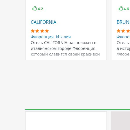
4.2
4.6
CALIFORNIA
BRUN
Флоренция
,
Италия
Флоре
Отель CALIFORNIA расположен в
Отель
итальянском городе Флоренция,
в ист
который славится своей красивой
Флоре
архитектурой, музеями и духом…
бывшег
назва