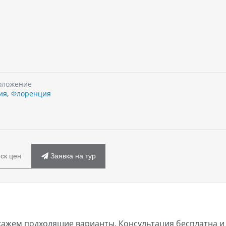
оложение
ия
,
Флоренция
ск цен
Заявка на тур
кажем подходящие варианты. Консультация бесплатна и 