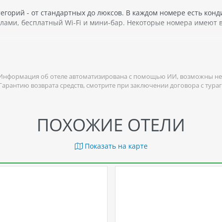
егорий - от стандартных до люксов. В каждом номере есть кон
лами, бесплатный Wi-Fi и мини-бар. Некоторые номера имеют 
ка регистрации. Отель предоставляет услугу проката автомобил
платный паркинг для автомобилей.
el Buon Caffè, который предлагает блюда традиционной тосканск
Информация об отеле автоматизирована с помощью ИИ, возможны не
де можно заказать напитки и закуски.
 Гарантию возврата средств, смотрите при заключении договора с тура
сто для тех, кто хочет насладиться аутентичной атмосферой Фл
ПОХОЖИЕ ОТЕЛИ
Показать на карте