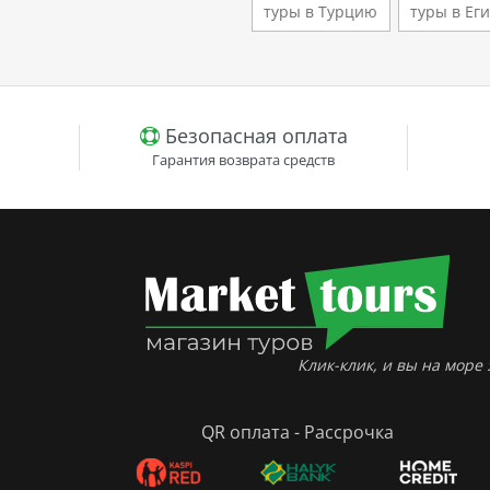
туры в Турцию
туры в Ег
клима
й
Безопасная оплата
Гарантия возврата средств
Клик-клик, и вы на море :
QR оплата - Рассрочка