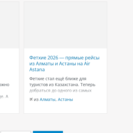
Фетхие 2026 — прямые рейсы
Savoy 
из Алматы и Астаны на Air
роско
Astana
Красн
Шейхе
Фетхие стал ещё ближе для
ожно
туристов из Казахстана. Теперь
Если в
добраться до одного из самых
для тёп
е. А
живописных курортов Турции
зимнего
из
Алматы
,
Астаны
можно на прямых рейсах в
внимани
из
Ал
лько
Даламан из Алматы и Астаны с
Sheikh
 это
авиакомпанией Air Astana.
и ухоже
ются
Доступен бизнес-класс, а значит
распол
— одно
путешествие начинается с
Шарм-э
комфорта уже…
бухте W