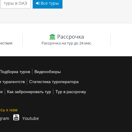
туры в ОАЭ
Все туры
Рассрочка
ествия
Рассрочка на тур до 24 мес.
Подборка туров
Видеообзоры
 турагентств
Статистика туроператора
ти
Как забронировать тур
Тур в рассрочку
сь к нам
gram
Youtube