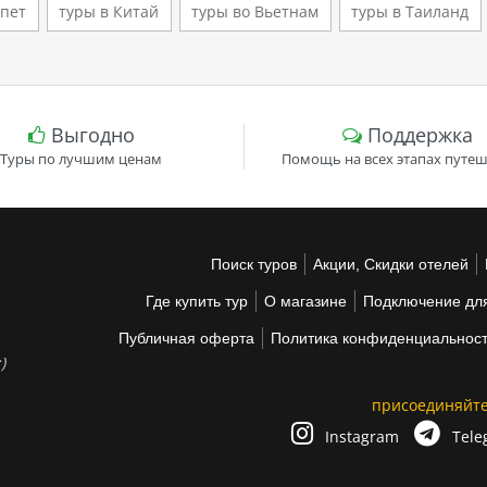
ипет
туры в Китай
туры во Вьетнам
туры в Таиланд
т,…
Выгодно
Поддержка
Туры по лучшим ценам
Помощь на всех этапах путеш
Поиск туров
Акции, Скидки отелей
Где купить тур
О магазине
Подключение для
Публичная оферта
Политика конфиденциальнос
)
присоединяйте
Instagram
Tele