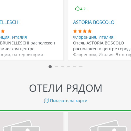
4.2
ELLESCHI
ASTORIA BOSCOLO
нция
,
Италия
Флоренция
,
Италия
 BRUNELLESCHI расположен
Отель ASTORIA BOSCOLO
орическом центре
расположен в центре город
нции, на территории
Флоренция, Италия. Этот го
о монастыря XII века. Он
известен своим архитектур
н…
наследием,…
ОТЕЛИ РЯДОМ
Показать на карте