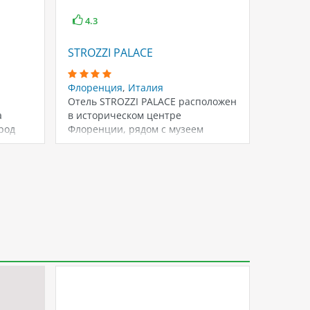
4.3
4.1
STROZZI PALACE
ATLANT
Флоренция
,
Италия
Флорен
Отель STROZZI PALACE расположен
Отель 
а
в историческом центре
распол
род
Флоренции, рядом с музеем
Флорен
ным
Палатина и садами Боболи.…
своей б
краси