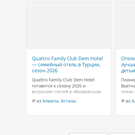
Quattro Family Club Dem Hotel
Отели
 отель
— семейный отель в Турции,
лучши
,
сезон 2026
детьм
Quattro Family Club Dem Hotel
Плани
чное
готовится к сезону 2026 и
Вьетна
встречает гостей в обновлённом
отели
го
формате, делая ставку на
подойд
из
Алматы
,
Астаны
из
А
всем
повышенный комфорт,
бассей
кета.
современный дизайн и атмосферу
развле
спокойного семейного отдыха у
Нячан
ыть
моря. Отель остаётся популярным
попул
менно
выбором для тех, кто ищет
для се
семейный отель в…
удачн