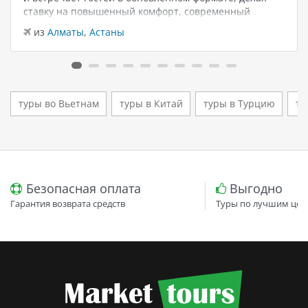
ставку на повышенный комфорт, современный
дизайн и атмосферу спокойного семейного отдыха у
из
Алматы
,
Астаны
моря. Отель остаётся популярным выбором для тех,
кто ищет семейный отель в…
туры во Вьетнам
туры в Китай
туры в Турцию
ту
Безопасная оплата
Выгодно
Гарантия возврата средств
Туры по лучшим цен