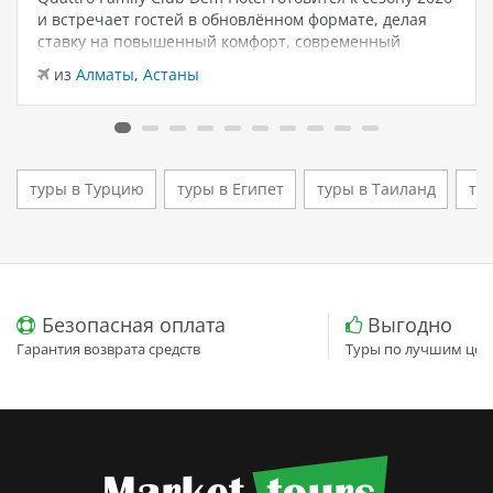
и встречает гостей в обновлённом формате, делая
ставку на повышенный комфорт, современный
дизайн и атмосферу спокойного семейного отдыха у
из
Алматы
,
Астаны
моря. Отель остаётся популярным выбором для тех,
кто ищет семейный отель в…
туры в Турцию
туры в Египет
туры в Таиланд
ту
Безопасная оплата
Выгодно
Гарантия возврата средств
Туры по лучшим цен