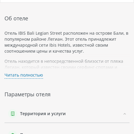
Об отеле
Отель IBIS Bali Legian Street расположен на острове Бали, в
популярном районе Легиан. Этот отель принадлежит
международной сети Ibis Hotels, известной своим
соотношением цены и качества услуг.
Отель находится в непосредственной близости от пляжа
Легиан, который известен своими серфинг-спотами и
закатами. В шаговой доступности также находятся
Читать полностью
многочисленные рестораны, бары и магазины, что делает
его удобным выбором для туристов, желающих
исследовать местную культуру и ночную жизнь.
Параметры отеля
Комнаты в отеле IBIS Bali Legian оборудованы всем
необходимым для комфортного пребывания:
кондиционером, сейфом, телевизором с плоским экраном и
Территория и услуги
спутниковыми каналами. В каждой комнате есть
собственная ванная комната с душем.