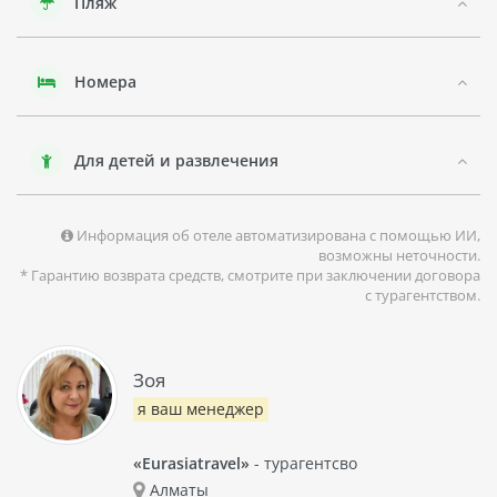
Пляж
Отель предлагает гостям ряд удобств, включая бесплатный
Wi-Fi на всей территории, открытый бассейн и фитнес-
центр. Также в отеле работает ресторан, где подают блюда
местной и интернациональной кухни.
Номера
IBIS Bali Legian является экономичным выбором для тех,
кто хочет насладиться активным отдыхом на Бали без
значительных затрат.
Для детей и развлечения
Информация об отеле автоматизирована с помощью ИИ,
возможны неточности.
* Гарантию возврата средств, смотрите при заключении договора
с турагентством.
Зоя
я ваш менеджер
«Eurasiatravel»
- турагентсво
Алматы