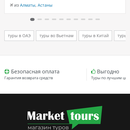
дизайн и атмосферу спокойного семейного отдыха у
из
Алматы
,
Астаны
моря. Отель остаётся популярным выбором для тех,
кто ищет семейный отель в…
туры в ОАЭ
туры во Вьетнам
туры в Китай
туры 
Безопасная оплата
Выгодно
Гарантия возврата средств
Туры по лучшим цен