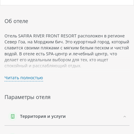
Об отеле
Отель SAFIRA RIVER FRONT RESORT расположен в регионе
Север Гоа, на Морджим бич. Это курортный город, который
славится своими пляжами с мягким белым песком и чистой
водой. В отеле есть SPA-центр и лечебный центр, что
делает его идеальным выбором для тех, кто ищет
спокойный и расслабляющий отдых.
Отель предлагает гостям проживание в комфортабельных
Читать полностью
номерах с видом на мандапы (террасы) и реку Тираколь. В
каждом номере есть кондиционер, мини-бар, телевизор с
плоским экраном и бесплатный Wi-Fi.
Параметры отеля
На территории отеля можно посетить SPA-центр со
стильными процедурами и спокойной атмосферой.
Лечебный центр предоставляет гостям возможность
Территория и услуги
пройти курс лечения или профилактики.
К услугам гостей также фитнес-центр, открытый бассейн с