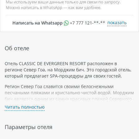
Мы используем ваши данные только для связи по запросу.
Можно написать в WhatsApp — как вам удобнее.
показать
Написать на Whatsapp
+7 777 121-**-**
Об отеле
Отель CLASSIC DE EVERGREEN RESORT расположен в
регионе Север Гоа, на Морджим бич. Это городской отель,
который предлагает SPA-процедуры для своих гостей.
Регион Север Гоа славится своими белоснежными
песчаными пляжами и кристально чистой водой. Морджим
бич является одним из самых красивых пляжей Северного
Гоа. На этом пляже можно наблюдать местную флору и
Читать полностью
фауну, так как он окружен диким заповедником.
Отель CLASSIC DE EVERGREEN RESORT имеет высокий
Параметры отеля
рейтинг на сайтах туристических агентств. Гости отеля
могут наслаждаться комфортными номерами с