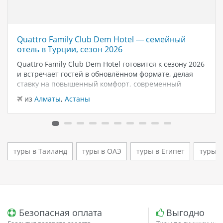
Quattro Family Club Dem Hotel — семейный
отель в Турции, сезон 2026
Quattro Family Club Dem Hotel готовится к сезону 2026
и встречает гостей в обновлённом формате, делая
ставку на повышенный комфорт, современный
дизайн и атмосферу спокойного семейного отдыха у
из
Алматы
,
Астаны
моря. Отель остаётся популярным выбором для тех,
кто ищет семейный отель в…
туры в Таиланд
туры в ОАЭ
туры в Египет
туры в
Безопасная оплата
Выгодно