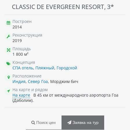
CLASSIC DE EVERGREEN RESORT, 3*
Построен
2014
Реконструкция
2019
Площадь
1 800 м²
Концепция
СПА отель
,
Пляжный
,
Городской
Расположение
Индия
,
Север Гоа
, Морджим бич
На карте и рядом
На карте
В 45 км от международного аэропорта Гоа
(Даболим).
Поиск цен
Заявка на тур