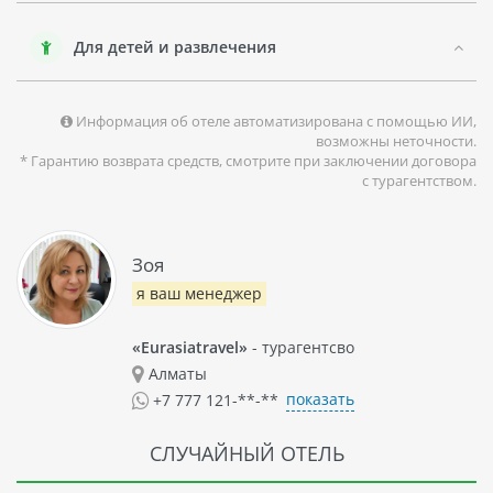
В общем, CASA SEAESTA BEACH COTTAGES - это прекрасный
Для детей и развлечения
выбор для тех, кто хочет провести свой отпуск с комфортом
и насладиться атмосферой уютного гоанского городка.
Информация об отеле автоматизирована с помощью ИИ,
возможны неточности.
* Гарантию возврата средств, смотрите при заключении договора
с турагентством.
Зоя
я ваш менеджер
«Eurasiatravel»
- турагентсво
Алматы
показать
+7 777 121-**-**
СЛУЧАЙНЫЙ ОТЕЛЬ