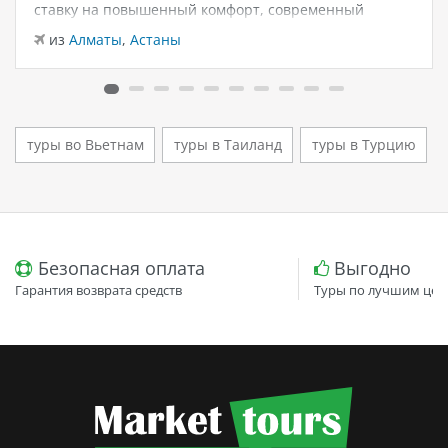
ставку на повышенный комфорт, современный
дизайн и атмосферу спокойного семейного отдыха у
из
Алматы
,
Астаны
моря. Отель остаётся популярным выбором для тех,
кто ищет семейный отель в…
туры во Вьетнам
туры в Таиланд
туры в Турцию
Безопасная оплата
Выгодно
Гарантия возврата средств
Туры по лучшим цен