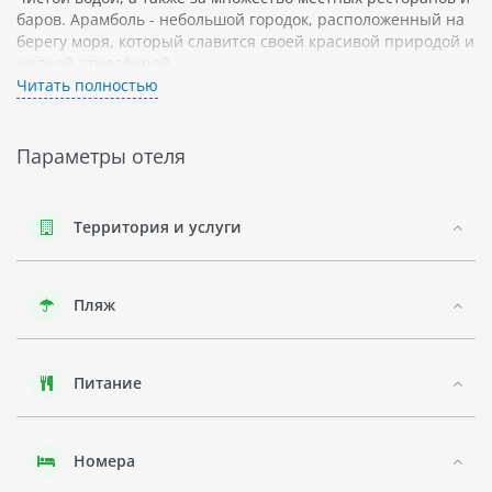
баров. Арамболь - небольшой городок, расположенный на
берегу моря, который славится своей красивой природой и
уютной атмосферой.
Читать полностью
CASA SEAESTA BEACH COTTAGES - это прекрасный отель,
предлагающий своим гостям просторные номера с
балконами и видом на океан. Номера отеля обставлены в
Параметры отеля
ярких тонах и оснащены всем необходимым для
комфортного проживания. К услугам гостей отеля также
открытый бассейн, теннисный корт и спа-центр.
Территория и услуги
Пляж, на котором расположен отель CASA SEAESTA BEACH
COTTAGES, является одним из самых красивых пляжей
Северного Гоа. Здесь можно не только наслаждаться
Пляж
купанием в море или загарать на солнце, но и заняться
различными видами активного отдыха, например,
серфингом или кайтсерфингом.
Питание
В данном регионе можно обнаружить таких животных как
мангусты, змеи и обезьяны. Есть также красивые птицы и
бабочки. Овощи и фрукты Северного Гоа очень свежие и
вкусные. В ресторанах готовят блюда из местных
Номера
ингредиентов, что придает особый шарм блюдам.