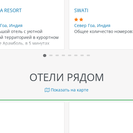
)
A RESORT
SWATI
Гоа
,
Индия
Север Гоа
,
Индия
ьшой отель с уютной
Общее количество номеров:
ой территорией в курортном
 Арамболь, в 5 минутах
ы от…
ОТЕЛИ РЯДОМ
Показать на карте