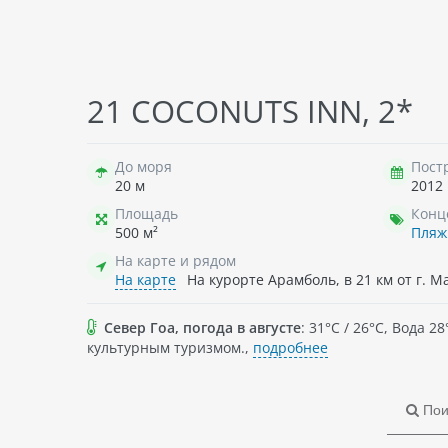
OSPYS SHELTER GUESTHOUSE
TAH
21 COCONUTS INN, 2*
ложен на пляже
Индия
, Общее количество номеров:
Инд
ом побережье
10.
расп
эропорта
Ашве
До моря
Пост
мест
20 м
2012
сво
флор
Площадь
Конц
разл
500 м²
Пля
На карте и рядом
На карте
На курорте Арамболь, в 21 км от г. М
Север Гоа, погода в августе
: 31°C / 26°C, Вода
культурным туризмом.,
подробнее
Пои