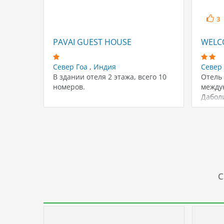
3
PAVAI GUEST HOUSE
WELC
Север Гоа
,
Индия
Север
В здании отеля 2 этажа, всего 10
Отель 
номеров.
между
Даболи
С