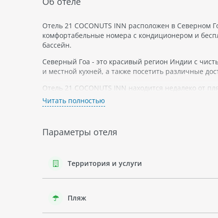
Об отеле
Отель 21 COCONUTS INN расположен в Северном Гоа
комфортабельные номера с кондиционером и беспла
бассейн.
Северный Гоа - это красивый регион Индии с чис
и местной кухней, а также посетить различные дос
Отель 21 COCONUTS INN находится недалеко от пля
можно провести время на солнце или заняться во
Читать полностью
Если вы путешествуете с детьми, то в отеле есть и
много экзотических животных и растений, которые
Параметры отеля
Отель 21 COCONUTS INN - это прекрасное место дл
комфортом на курорте.
Территория и услуги
Пляж