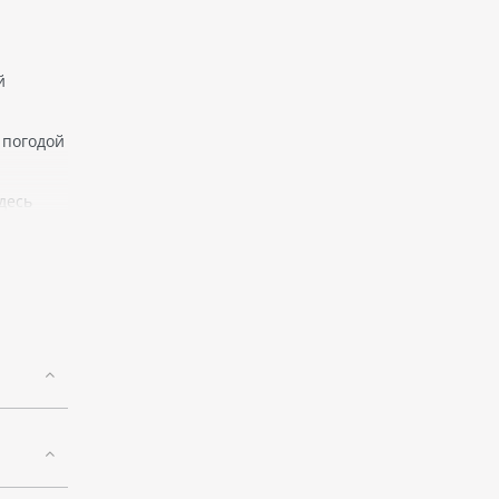
й
 погодой
десь
обитает
родой и