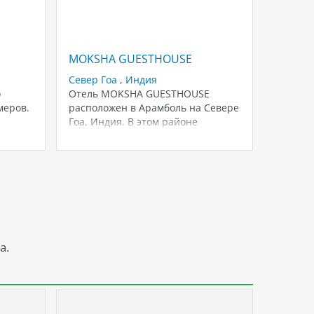
MOKSHA GUESTHOUSE
U & I L
Север Гоа
,
Индия
о
Отель MOKSHA GUESTHOUSE
Север 
меров.
расположен в Арамболь на Севере
Состоит
Гоа, Индия. В этом районе
здания.
прекрасная природа…
а.