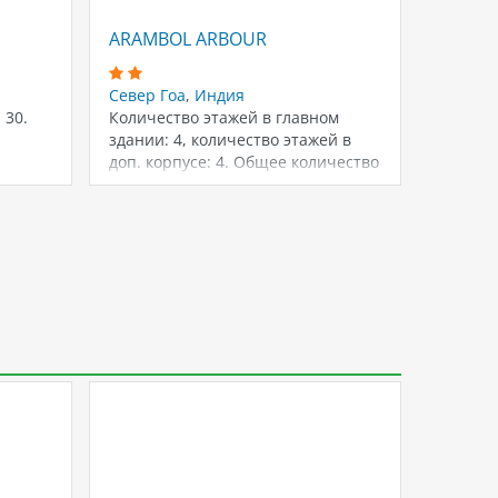
ARAMBOL ARBOUR
CASA 
Север Гоа
,
Индия
Север 
 30.
Количество этажей в главном
Состоит
здании: 4, количество этажей в
зданий 
доп. корпусе: 4. Общее количество
номеров:…