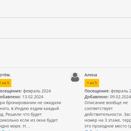
ртём.
Алена
1
из
5
1
из
5
осещение:
февраль 2024
Посещение:
февраль 
обавлено:
13.02.2024
Добавлено:
09.02.2024
ри бронировании не ожидали
Описание вообще не
ного, в Индию ездим каждый
соответствует
од. Решили что будет
действительности. Зас
рикольно если из окна будет
номер на 3 этаже, тер
идно море. Н…
это проходное место г