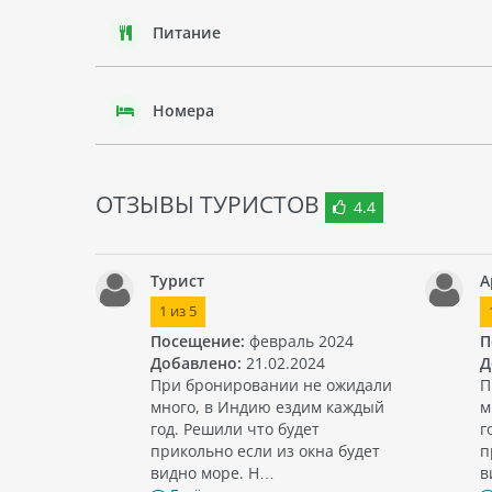
Питание
Номера
ОТЗЫВЫ ТУРИСТОВ
4.4
Турист
А
1
из
5
Посещение:
февраль 2024
П
Добавлено:
21.02.2024
Д
При бронировании не ожидали
П
много, в Индию ездим каждый
м
год. Решили что будет
г
прикольно если из окна будет
п
видно море. Н…
в