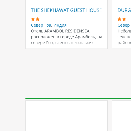
THE SHEKHAWAT GUEST HOUSE (EX. EST HEM
DURG
Север Гоа
,
Индия
Север 
Отель ARAMBOL RESIDENSEA
Небол
расположен в городе Арамболь, на
зелен
севере Гоа, всего в нескольких
районе
минутах ходьбы…
ходьб