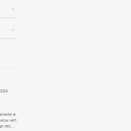
2024
елили в
расы нет,
де лес…