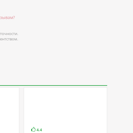
тзывам?
точности.
гентством.
4.4
4.3