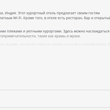
, Индия. Этот курортный отель предлагает своим гостям
тным Wi-Fi. Кроме того, в отеле есть ресторан, бар и открыты
тыми пляжами и уютными курортами. Здесь можно наслаждаться
топримечательности, такие как храмы и музеи.
жа Ашвем, который славится своей красотой и спокойствием. З
дными видами спорта.
гровая комната для маленьких гостей. В регионе Северный Гоа 
 можно увидеть в национальных парках и заповедниках.
я отдыха в Индии. Здесь вы можете наслаждаться красивой при