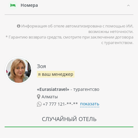
жизни страны. Гости могут посетить такие
Номера
достопримечательности, как Красный форт, Джама
Масджид и Акшардхам.
В целом, SKY RICH INTERNATIONAL HOTEL является
Информация об отеле автоматизирована с помощью ИИ,
отличным выбором для путешественников, которые хотят
возможны неточности.
насладиться комфортом и удобствами в центре Нью-Дели.
* Гарантию возврата средств, смотрите при заключении договора
с турагентством.
Зоя
я ваш менеджер
«Eurasiatravel»
- турагентсво
Алматы
показать
+7 777 121-**-**
СЛУЧАЙНЫЙ ОТЕЛЬ