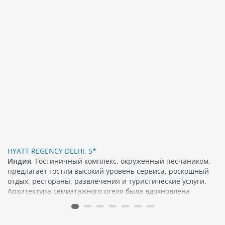
HYATT REGENCY DELHI, 5*
Индия
, Гостиничный комплекс, окруженный песчаником,
предлагает гостям высокий уровень сервиса, роскошный
отдых, рестораны, развлечения и туристические услуги.
Архитектура семиэтажного отеля была вдохновлена
золотым периодом Гупта. Отель является идеальным
местом для деловых путешественников и туристов.
Заселение и выезд гостей производится круглосуточно.