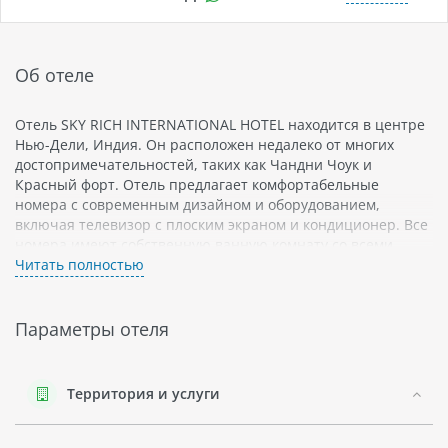
Об отеле
Отель SKY RICH INTERNATIONAL HOTEL находится в центре
Нью-Дели, Индия. Он расположен недалеко от многих
достопримечательностей, таких как Чандни Чоук и
Красный форт. Отель предлагает комфортабельные
номера с современным дизайном и оборудованием,
включая телевизор с плоским экраном и кондиционер. Все
номера имеют собственную ванную комнату со всеми
удобствами.
Читать полностью
SKY RICH INTERNATIONAL HOTEL предоставляет гостям
ресторан, бар и круглосуточную стойку регистрации. На
Параметры отеля
территории отеля есть бизнес-центр и конференц-залы
для проведения деловых мероприятий.
Рядом с отелем расположены различные рестораны, кафе
Территория и услуги
и магазины. Нью-Дели - это крупный город в Индии,
который является центром политической и экономической