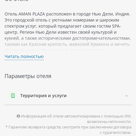
Отель AMAN PLAZA расположен в городе Нью Дели, Индия.
Это городской отель с уютными номерами и широким
спектром услуг, который предлагает своим гостям SPA-
центр. Регион Нью Дели известен своей культурой и
кухней, а также историческими достопримечательностями,
такими как Красная крепость, мавзолей Хумаюна и мечеть
Джама-Масджид. Отдых в Нью Дели позволяет
почувствовать атмосферу этого уникального города.
Читать полностью
Параметры отеля
Территория и услуги
Информация об отеле автоматизирована с помощью ИИ,
возможны неточности.
* Гарантию возврата средств, смотрите при заключении договора
с турагентством.