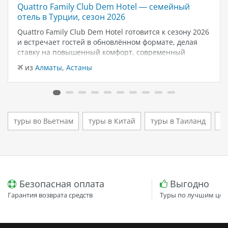
Quattro Family Club Dem Hotel — семейный
отель в Турции, сезон 2026
Quattro Family Club Dem Hotel готовится к сезону 2026
и встречает гостей в обновлённом формате, делая
ставку на повышенный комфорт, современный
дизайн и атмосферу спокойного семейного отдыха у
из
Алматы
,
Астаны
моря. Отель остаётся популярным выбором для тех,
кто ищет семейный отель в…
туры во Вьетнам
туры в Китай
туры в Таиланд
т
Безопасная оплата
Выгодно
Гарантия возврата средств
Туры по лучшим цен