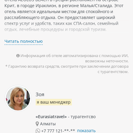
Крит, в городе Ираклион, в регионе Малья/Сталида. Этот
отель является идеальным местом для спокойного и
расслабляющего отдыха. Он предоставляет широкий
спектр услуг и удобств, таких как СПА-салон, семейный
отдых, лечебные процедуры и городской туризм.
Отель AEOLOS BEACH расположен недалеко от
Читать полностью
живописного побережья Крита. Район Малья/Сталида
славится своими чистыми и кристально чистыми пляжами.
Информация об отеле автоматизирована с помощью ИИ,
Здесь вы можете наслаждаться купанием в море или
возможны неточности.
провести время, занимаясь прогулками по побережью.
* Гарантию возврата средств, смотрите при заключении договора
с турагентством.
Отель предлагает различные варианты размещения -
номера с видом на море или сад. В каждом номере есть
кондиционер, мини-бар и телевизор. Номера оформлены в
классическом стиле и обставлены всем необходимым для
Зоя
комфортного пребывания.
я ваш менеджер
AEOLOS BEACH также предоставляет спа-услуги для всех
желающих расслабиться и насладиться отдыхом. В отеле
«Eurasiatravel»
- турагентсво
есть ресторан, где можно насладиться блюдами местной
Алматы
кухни. Для детей предусмотрены активности и
показать
развлечения.
+7 777 121-**-**