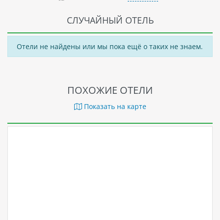
Отель AEOLOS BEACH - это прекрасное место для
СЛУЧАЙНЫЙ ОТЕЛЬ
семейного отдыха или для тех, кто ищет спокойствия и
уединения в прекрасном месте Греции.
Отели не найдены или мы пока ещё о таких не знаем.
ПОХОЖИЕ ОТЕЛИ
Показать на карте