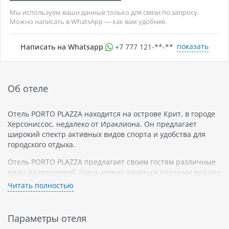
Мы используем ваши данные только для связи по запросу.
Можно написать в WhatsApp — как вам удобнее.
показать
Написать на Whatsapp
+7 777 121-**-**
Об отеле
Отель PORTO PLAZZA находится на острове Крит, в городе
Херсониссос, недалеко от Ираклиона. Он предлагает
широкий спектр активных видов спорта и удобства для
городского отдыха.
Отель PORTO PLAZZA предлагает своим гостям различные
виды развлечений. Здесь можно заняться водными видами
спорта, такими как дайвинг и серфинг, а также
Читать полностью
попробовать свои силы в теннисе или мини-гольфе. Для
желающих провести время в спокойной обстановке есть
бассейн и сауна.
Параметры отеля