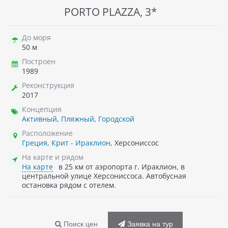
PORTO PLAZZA, 3*
До моря
50 м
Построен
1989
Реконструкция
2017
Концепция
Активный
,
Пляжный
,
Городской
Расположение
Греция
,
Крит - Ираклион
, Херсониссос
На карте и рядом
На карте
в 25 км от аэропорта г. Ираклион, в
центральной улице Херсониссоса. Автобусная
остановка рядом с отелем.
Поиск цен
Заявка на тур