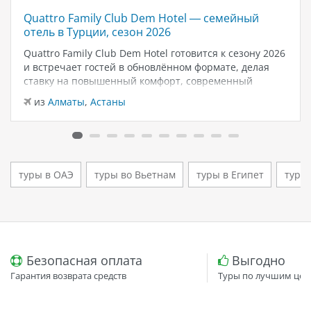
Quattro Family Club Dem Hotel — семейный
отель в Турции, сезон 2026
Quattro Family Club Dem Hotel готовится к сезону 2026
и встречает гостей в обновлённом формате, делая
ставку на повышенный комфорт, современный
дизайн и атмосферу спокойного семейного отдыха у
из
Алматы
,
Астаны
моря. Отель остаётся популярным выбором для тех,
кто ищет семейный отель в…
туры в ОАЭ
туры во Вьетнам
туры в Египет
туры
Безопасная оплата
Выгодно
Гарантия возврата средств
Туры по лучшим цен