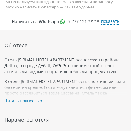
Мы используем ваши данные только для связи по запросу.
Можно написать в WhatsApp — как вам удобнее.
показать
Написать на Whatsapp
+7 777 121-**-**
Об отеле
Отель J5 RIMAL HOTEL APARTMENT расположен в районе
Дейра, в городе Дубай, ОАЭ. Это современный отель с
активными видами спорта и лечебными процедурами.
В отеле J5 RIMAL HOTEL APARTMENT есть спортивный зал и
бассейн на крыше. Гости могут заняться фитнесом или
просто расслабиться возле бассейна. Отель также
предоставляет услуги лечения и отдыха для своих гостей. В
Читать полностью
SPA-центре можно заказать массаж или другие процедуры
для релаксации и оздоровления. Отель J5 RIMAL HOTEL
APARTMENT - это отличное место для отдыха в городе
Параметры отеля
Дубай.