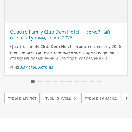
Quattro Family Club Dem Hotel — семейный
отель в Турции, сезон 2026
Quattro Family Club Dem Hotel готовится к сезону 2026
и встречает гостей в обновлённом формате, делая
ставку на повышенный комфорт, современный
дизайн и атмосферу спокойного семейного отдыха у
из
Алматы
,
Астаны
моря. Отель остаётся популярным выбором для тех,
кто ищет семейный отель в…
туры в Египет
туры в Турцию
туры в Таиланд
ту