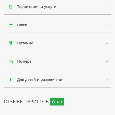
Отель находится недалеко от многих
достопримечательностей, таких как ТЦ "Дубай-Молл",
Территория и услуги
Бурдж-Халифа и фонтан Дубая. В отеле J5 RIMAL HOTEL
APARTMENT есть различные типы номеров: студии,
апартаменты с одной спальней и апартаменты с двумя
Пляж
спальнями. В номерах есть кухня, телевизор и
кондиционер.
Кратко: Отель J5 RIMAL HOTEL APARTMENT - современный
Питание
отель с активными видами спорта и лечебными
процедурами, расположенный в районе Дейра, город
Дубай. В отеле есть спортивный зал, бассейн на крыше и
SPA-центр. Номера включают кухню, телевизор и
Номера
кондиционер. Отель находится недалеко от ТЦ "Дубай-
Молл", Бурдж-Халифа и фонтана Дубая.
Для детей и развлечения
ОТЗЫВЫ ТУРИСТОВ
4.9