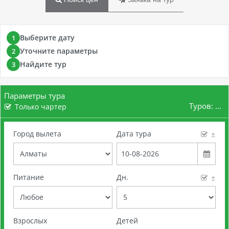
Выберите дату
1
Уточните параметры
2
Найдите тур
3
Параметры тура
Туров:
...
Только чартер
Город вылета
Дата тура
±
Питание
Дн.
±
Взрослых
Детей