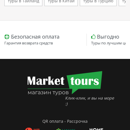
туры в Таиланд
туры в Китай
туры в Турцию
тур
Безопасная оплата
Выгодно
Гарантия возврата средств
Туры по лучшим цен
Клик-клик, и вы на море
:)
QR оплата - Рассрочка