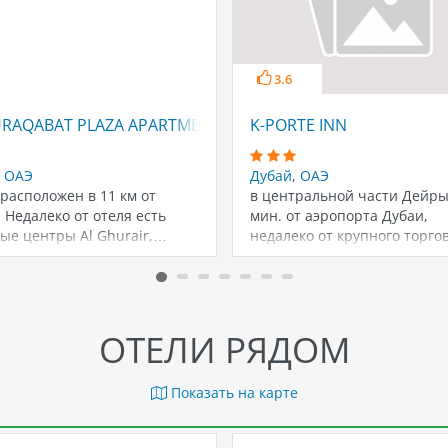
3.6
 FORTUNE)
URAQABAT PLAZA APARTMENTS
K-PORTE INN
,
ОАЭ
Дубай
,
ОАЭ
расположен в 11 км от
в центральной части Дейры,
 Недалеко от отеля есть
мин. от аэропорта Дубаи,
ые центры Al Ghurair,…
недалеко от крупного торго
центра…
ОТЕЛИ РЯДОМ
Показать на карте