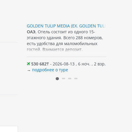
GOLDEN TULIP MEDIA (EX. GOLDEN TULIP AL THANYAH
CITYMAX B
го 15-
ОАЭ
, Отель состоит из одного 15-
ОАЭ
, Отел
и, всего
этажного здания. Всего 288 номеров,
здания с 
напитки в
есть удобства для маломобильных
гостей. Взимается депозит.
оч. , 2 взр.
530 682
₸ - 2026-08-13 , 6 ноч. , 2 взр.
531 378
→
подробнее о туре
→
подробн