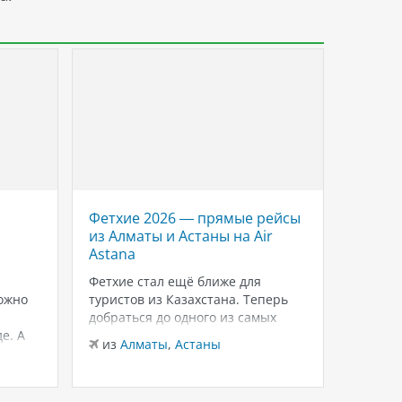
Фетхие 2026 — прямые рейсы
Savoy 
из Алматы и Астаны на Air
роско
Astana
Красн
Шейхе
Фетхие стал ещё ближе для
ожно
туристов из Казахстана. Теперь
Если в
добраться до одного из самых
для тёп
е. А
живописных курортов Турции
зимнего
из
Алматы
,
Астаны
можно на прямых рейсах в
внимани
из
Ал
лько
Даламан из Алматы и Астаны с
Sheikh
 это
авиакомпанией Air Astana.
и ухоже