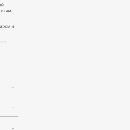
ый
гостям
баром и
тро.
и
нку или
бенно