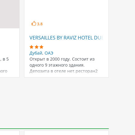
3.8
3.4
VERSAILLES BY RAVIZ HOTEL DUBAI
ABJAD 
Дубай
,
ОАЭ
Дубай
,
 в 5
Открыт в 2000 году. Состоит из
Состоит
одного 9 этажного здания.
здания.
вого
Депозита в отеле нет.ресторан2
баракафетерийпереговорная…