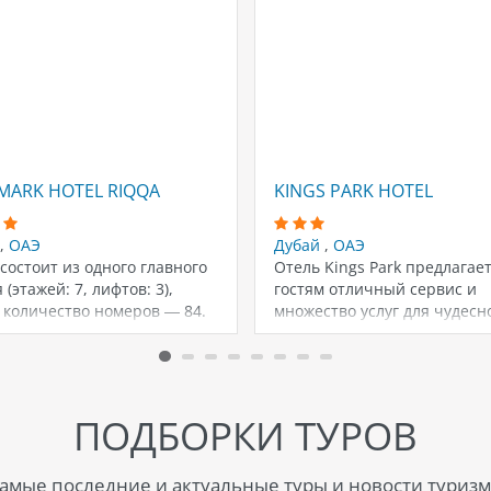
MARK HOTEL RIQQA
KINGS PARK HOTEL
,
ОАЭ
Дубай
,
ОАЭ
состоит из одного главного
Отель Kings Park предлагае
 (этажей: 7, лифтов: 3),
гостям отличный сервис и
 количество номеров — 84.
множество услуг для чудесн
отдыха. В отеле…
ПОДБОРКИ ТУРОВ
амые последние и актуальные туры и новости туризм