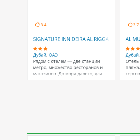
3.4
3.7
SIGNATURE INN DEIRA AL RIGGA (EX. SMANA,
AL M
Дубай
,
ОАЭ
Дубай
Рядом с отелем — две станции
Отель 
метро, множество ресторанов и
пляжа.
магазинов. До моря далеко, для…
торгов