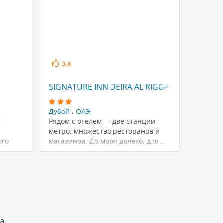
3.4
4.4
SIGNATURE INN DEIRA AL RIGGA (EX. SMANA, 
RAMAD
Дубай
,
ОАЭ
Дубай
т
Рядом с отелем — две станции
10 км о
метро, множество ресторанов и
от пар
ого
магазинов. До моря далеко, для…
метро S
а.