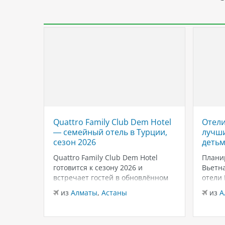
Quattro Family Club Dem Hotel
Отели
 отель
— семейный отель в Турции,
лучши
,
сезон 2026
детьм
Quattro Family Club Dem Hotel
Плани
чное
готовится к сезону 2026 и
Вьетна
встречает гостей в обновлённом
отели
го
формате, делая ставку на
подойд
из
Алматы
,
Астаны
из
А
всем
повышенный комфорт,
бассей
кета.
современный дизайн и атмосферу
развле
спокойного семейного отдыха у
Нячан