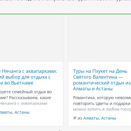
 Нячанга с аквапарками:
Туры на Пхукет на День
й выбор для отдыха с
Святого Валентина —
и во Вьетнаме
романтический отдых из
Алматы и Астаны
руете семейный отдых во
ме? Рассказываем, какие
Романтика, которую невозм
 Нячанга с аквапарками
повторить Цветы и подарки
ут для отдыха с детьми:
можно купить в любом город
лматы
,
Астаны
ны, горки, пляжи и
вот тёплый песок, закаты у
из
Алматы
,
Астаны
чения для всей семьи.
Андаманского моря и неско
г — один из самых
дней только для вас двоих —