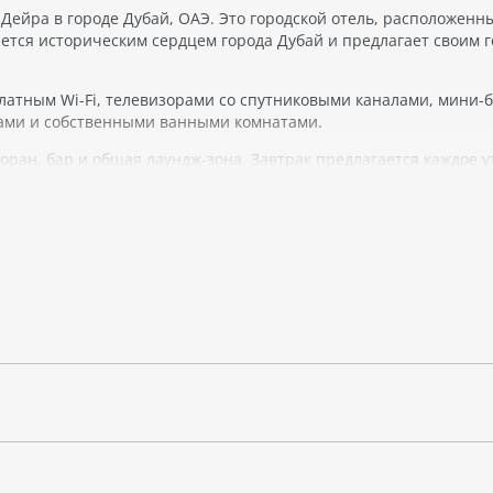
Дейра в городе Дубай, ОАЭ. Это городской отель, расположенн
яется историческим сердцем города Дубай и предлагает своим 
латным Wi-Fi, телевизорами со спутниковыми каналами, мини-
ами и собственными ванными комнатами.
торан, бар и общая лаундж-зона. Завтрак предлагается каждое у
 Дубая, здесь можно посетить музеи, такие как Музей Дубая ил
но пройтись по традиционным рынкам, например, Золотому ры
ся комфортным и удобным для проживания в городе Дубай, осо
тороной этого города.