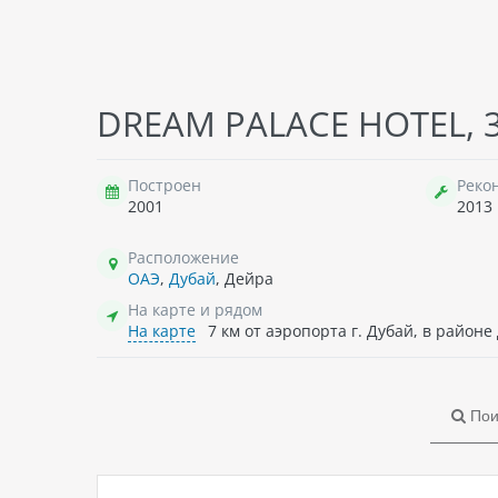
IBIS
DREAM PALACE HOTEL, 
ОАЭ
шест
Всег
Построен
Реко
для
2001
2013
физ
Взим
53
пода
Расположение
→
п
ОАЭ
,
Дубай
, Дейра
На карте и рядом
На карте
7 км от аэропорта г. Дубай, в районе
Пои