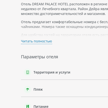
Отель DREAM PALACE HOTEL расположен в регионе 
недалеко от Лечебного квартала. Район Дейра явл
множество достопримечательностей и магазинов.
Отель предлагает комфортабельные номера с бесп
чайниками. Номера также оснащены кондиционер
Для удобства гостей на территории отеля есть рес
Читать полностью
Район Дейра является одним из старейших районов
Этнографический музей. Также в этом районе мож
Рынку приправ.
Параметры отеля
В целом, отель DREAM PALACE HOTEL представляет
для тех, кто хочет познакомиться с исторической с
Территория и услуги
Пляж
Питание