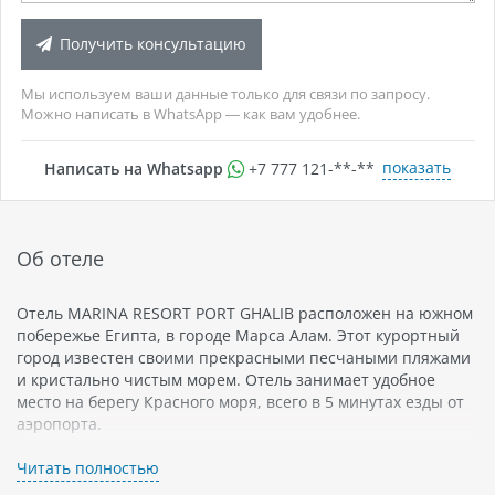
Получить консультацию
Мы используем ваши данные только для связи по запросу.
Можно написать в WhatsApp — как вам удобнее.
показать
Написать на Whatsapp
+7 777 121-**-**
Об отеле
Отель MARINA RESORT PORT GHALIB расположен на южном
побережье Египта, в городе Марса Алам. Этот курортный
город известен своими прекрасными песчаными пляжами
и кристально чистым морем. Отель занимает удобное
место на берегу Красного моря, всего в 5 минутах езды от
аэропорта.
MARINA RESORT PORT GHALIB предлагает своим гостям
Читать полностью
широкий выбор номеров, начиная от стандартных до