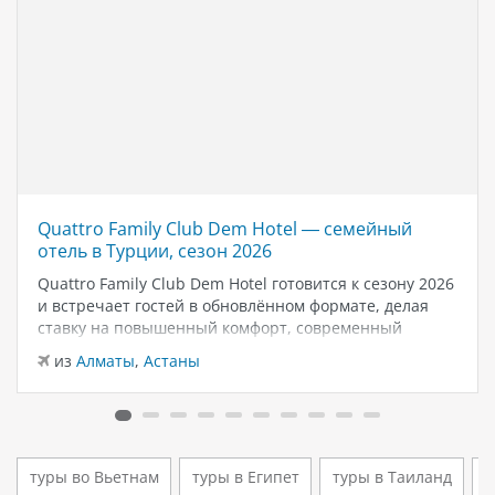
Quattro Family Club Dem Hotel — семейный
отель в Турции, сезон 2026
Quattro Family Club Dem Hotel готовится к сезону 2026
и встречает гостей в обновлённом формате, делая
ставку на повышенный комфорт, современный
дизайн и атмосферу спокойного семейного отдыха у
из
Алматы
,
Астаны
моря. Отель остаётся популярным выбором для тех,
кто ищет семейный отель в…
туры во Вьетнам
туры в Египет
туры в Таиланд
т