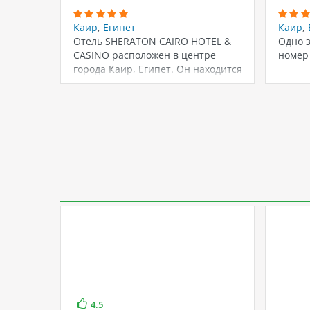
Каир
,
Египет
Каир
,
Отель SHERATON CAIRO HOTEL &
Одно з
CASINO расположен в центре
номер
города Каир, Египет. Он находится
всего…
4.5