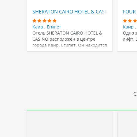
SHERATON CAIRO HOTEL & CASINO
FOUR 
Каир
,
Египет
Каир
Отель SHERATON CAIRO HOTEL &
Одно з
CASINO расположен в центре
лифт, 
города Каир, Египет. Он находится
всего…
С