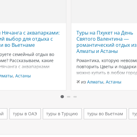
 Нячанга с аквапарками:
Туры на Пхукет на День
й выбор для отдыха с
Святого Валентина —
и во Вьетнаме
романтический отдых из
Алматы и Астаны
руете семейный отдых во
ме? Рассказываем, какие
Романтика, которую невозм
 Нячанга с аквапарками
повторить Цветы и подарки
ут для отдыха с детьми:
можно купить в любом город
лматы
,
Астаны
ны, горки, пляжи и
вот тёплый песок, закаты у
из
Алматы
,
Астаны
чения для всей семьи.
Андаманского моря и неско
г — один из самых
дней только для вас двоих —
ярных курортов Вьетнама
эмоции, которые запомина
мейного отдыха. Здесь
надолго. Пхукет в феврале 
о сочетаются тёплый
из лучших…
ай
туры в ОАЭ
туры в Турцию
туры во Вьетнам
ту
т,…