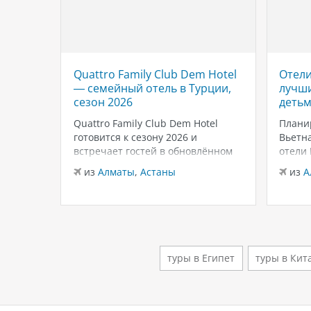
Quattro Family Club Dem Hotel
Отели
 отель
— семейный отель в Турции,
лучши
,
сезон 2026
детьм
Quattro Family Club Dem Hotel
Плани
чное
готовится к сезону 2026 и
Вьетна
встречает гостей в обновлённом
отели
го
формате, делая ставку на
подойд
из
Алматы
,
Астаны
из
А
всем
повышенный комфорт,
бассей
кета.
современный дизайн и атмосферу
развле
спокойного семейного отдыха у
Нячан
ыть
моря. Отель остаётся популярным
попул
менно
выбором для тех, кто ищет
для се
семейный отель в…
удачн
туры в Египет
туры в Кит
клима
й