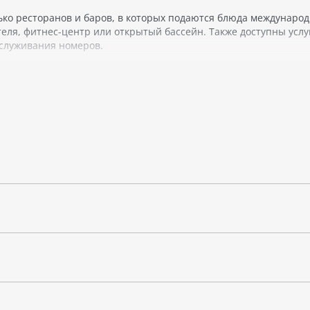
лько ресторанов и баров, в которых подаются блюда междунаро
отеля, фитнес-центр или открытый бассейн. Также доступны услу
бслуживания номеров.
римечательности Каира - пирамиды Гизы, египетский музей и Б
улку по набережной Нила или посетить знаменитый парк Аль-Аз
ляется отличным выбором для тех, кто ищет комфортное прожив
удобным расположением недалеко от основных достопримечате