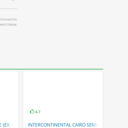
точности.
гентством.
4.7
4.5
 (EX. GRAND NILE TOWER)
INTERCONTINENTAL CAIRO SEMIRAMIS
SAFIR