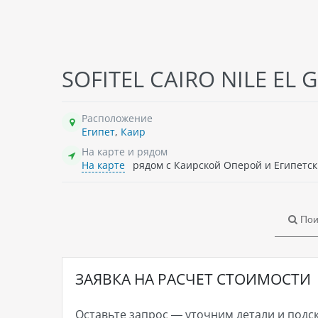
EL KHAN SHARM HOTEL, 3*
VIE
SOFITEL CAIRO NILE EL 
Египет
, Отель состоит из двух 3-
Еги
этажных зданий. Всего 106 номеров.
этаж
Ном
Расположение
177 
Египет
,
Каир
На карте и рядом
571 425
₸ - 2026-08-14 , 6 ноч. , 2 взр.
66
На карте
рядом с Каирской Оперой и Египетск
→
подробнее о туре
→
п
Пои
ЗАЯВКА НА РАСЧЕТ СТОИМОСТИ
Оставьте запрос — уточним детали и подс