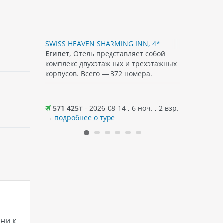
LYWOOD RESORT), 4*
X. SAVITA RESORT), 4*
SWISS HEAVEN SHARMING INN, 4*
SHARM REE
лавного 8-
Египет
, Отель представляет собой
Египет
, О
 5-ти 2-
комплекс двухэтажных и трехэтажных
этажных к
 фонд
корпусов. Всего — 372 номера.
ера.
оч. , 2 взр.
571 425
₸ - 2026-08-14 , 6 ноч. , 2 взр.
829 825
→
подробнее о туре
→
подробн
ни к