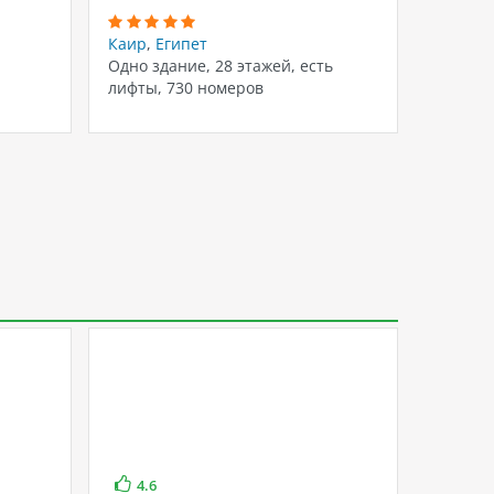
Каир
,
Египет
Каир
,
Е
Одно здание, 28 этажей, есть
Одно зд
лифты, 730 номеров
номера
4.6
3.8