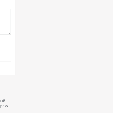
ный
 реку