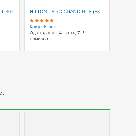
ARDEN CITY CAIRO
HILTON CAIRO GRAND NILE (EX. GRAND NILE 
PYRAMI
Каир
,
Египет
Каир
,
Одно здание, 41 этаж, 715
Одно зд
номеров
номеро
а.