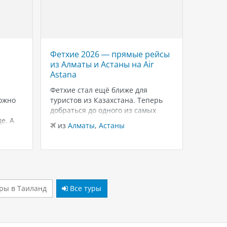
Фетхие 2026 — прямые рейсы
Savoy 
из Алматы и Астаны на Air
роско
Astana
Красн
Шейхе
Фетхие стал ещё ближе для
ожно
туристов из Казахстана. Теперь
Если в
добраться до одного из самых
для тёп
е. А
живописных курортов Турции
зимнего
из
Алматы
,
Астаны
можно на прямых рейсах в
внимани
из
Ал
лько
Даламан из Алматы и Астаны с
Sheikh
 это
авиакомпанией Air Astana.
и ухоже
ются
Доступен бизнес-класс, а значит
распол
— одно
путешествие начинается с
Шарм-э
комфорта уже…
бухте W
ры в Таиланд
Все туры