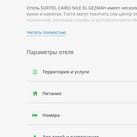
Отель SOFITEL CAIRO NILE EL GEZIRAH имеет неско
кухни и напитки. Гости могут посетить спа-центр 
прачечной, консьерж-службы и круглосуточного о
Рядом с отелем находятся многочисленные достоп
Читать полностью
Хан-эль-Халили. Также можно отправиться на прог
В общем, отель SOFITEL CAIRO NILE EL GEZIRAH яв
Параметры отеля
центре Каира с красивыми видами на реку Нил и 
города.
Территория и услуги
Питание
Номера
Для детей и развлечения