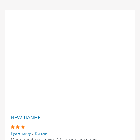
NEW TIANHE
Гуанчжоу
,
Китай
Main building – один 11-этажный корпус