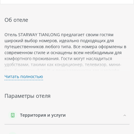
Об отеле
Отель STARWAY TIANLONG предлагает своим гостям
широкий выбор номеров, идеально подходящих для
путешественников любого типа. Все номера оформлены в
современном стиле и оснащены всем необходимым для
комфортного проживания. Гости могут насладиться
удобствами, такими как кондиционер, телевизор, мини-
бар, бесплатный Wi-Fi и принадлежности для чая/кофе.
Каждый номер также имеет собственную ванную комнату с
Читать полностью
душем или ванной.
Отель STARWAY TIANLONG предлагает различные удобства
Параметры отеля
и услуги для своих гостей. На территории отеля есть
ресторан, где можно насладиться разнообразными
блюдами китайской кухни. Также есть бар, где можно
Территория и услуги
провести время с друзьями или коллегами за любимым
напитком. Для тех, кто хочет поддерживать форму, отель
предлагает фитнес-центр с современными тренажерами.