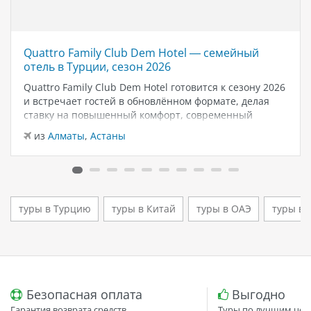
Quattro Family Club Dem Hotel — семейный
отель в Турции, сезон 2026
Quattro Family Club Dem Hotel готовится к сезону 2026
и встречает гостей в обновлённом формате, делая
ставку на повышенный комфорт, современный
дизайн и атмосферу спокойного семейного отдыха у
из
Алматы
,
Астаны
моря. Отель остаётся популярным выбором для тех,
кто ищет семейный отель в…
туры в Турцию
туры в Китай
туры в ОАЭ
туры в 
Безопасная оплата
Выгодно
Гарантия возврата средств
Туры по лучшим цен