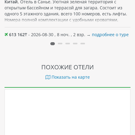
Китай
, Отель в Санье. Уютная зеленая территория с
открытым бассейном и террасой для загара. Состоит из
одного 5 этажного здания, всего 100 номеров, есть лифты.
Номера полной комплектации с удобными кроватями,
телевизором, туалетными принадлежностями. В номерах
есть балконы с отличным видом. Песчаный пляж в
613 162
₸ - 2026-08-30 , 8 ноч. , 2 взр. →
подробнее о туре
шаговой доступности от отеля. На территории работает
ресторан. Хороший вариант для спокойного пляжного
отдыха как семьей, так и вдвоем. К услугам гостей также
горячие источники «онсэн» и различные спа-процедуры.
ПОХОЖИЕ ОТЕЛИ
Показать на карте