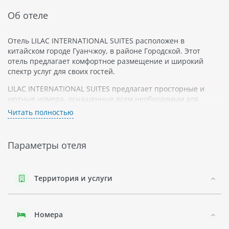
Об отеле
Отель LILAC INTERNATIONAL SUITES расположен в
китайском городе Гуанчжоу, в районе Городской. Этот
отель предлагает комфортное размещение и широкий
спектр услуг для своих гостей.
LILAC INTERNATIONAL SUITES предлагает просторные и
уютные номера, оснащенные всем необходимым для
комфортного проживания. В каждом номере есть
Читать полностью
кондиционер, телевизор с плоским экраном, мини-бар и
бесплатный Wi-Fi. Также в отеле имеется фитнес-центр,
рестораны и кафе, где гости могут насладиться
Параметры отеля
разнообразными блюдами китайской и международной
кухни.
Гуанчжоу - это один из самых больших и развитых городов
Территория и услуги
Китая. Он является важным экономическим центром
страны и известен своими современными небоскребами,
огромными торговыми центрами и живописными парками.
Номера
Гости могут посетить такие достопримечательности как
Башня Кантаона, Мемориальный комплекс Сунь Ятсена и