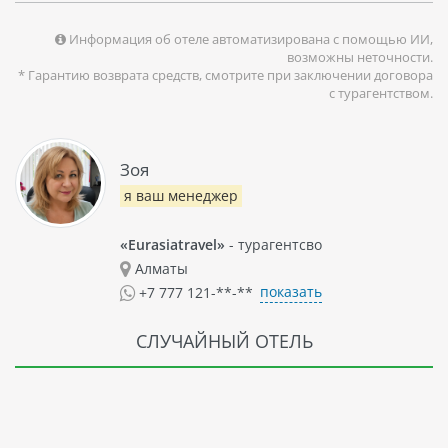
Храм Шекси. Город также славится своими уличными
рынками, где можно найти множество товаров по
Информация об отеле автоматизирована с помощью ИИ,
возможны неточности.
доступным ценам.
* Гарантию возврата средств, смотрите при заключении договора
с турагентством.
Зоя
я ваш менеджер
«Eurasiatravel»
- турагентсво
Алматы
показать
+7 777 121-**-**
СЛУЧАЙНЫЙ ОТЕЛЬ