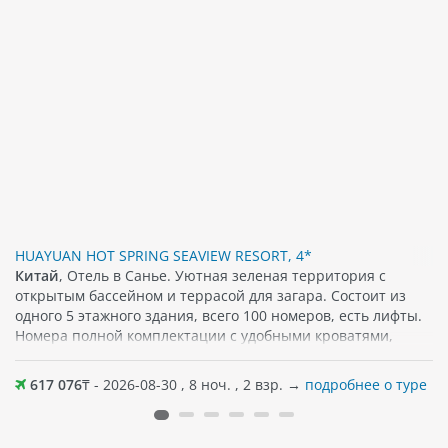
TIONAL RESORT), 4*
HUAYUAN HOT SPRING SEAVIEW RESORT, 4*
Китай
, Отель в Санье. Уютная зеленая территория с
открытым бассейном и террасой для загара. Состоит из
одного 5 этажного здания, всего 100 номеров, есть лифты.
Номера полной комплектации с удобными кроватями,
телевизором, туалетными принадлежностями. В номерах
есть балконы с отличным видом. Песчаный пляж в
617 076
₸ - 2026-08-30 , 8 ноч. , 2 взр. →
подробнее о туре
шаговой доступности от отеля. На территории работает
ресторан. Хороший вариант для спокойного пляжного
отдыха как семьей, так и вдвоем. К услугам гостей также