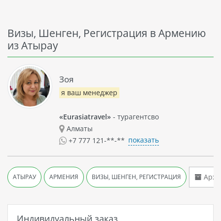
Визы, Шенген, Регистрация в Армению
из Атырау
Зоя
я ваш менеджер
«Eurasiatravel»
- турагентсво
Алматы
показать
+7 777 121-**-**
Архи
АТЫРАУ
АРМЕНИЯ
ВИЗЫ, ШЕНГЕН, РЕГИСТРАЦИЯ
Индивидуальный заказ