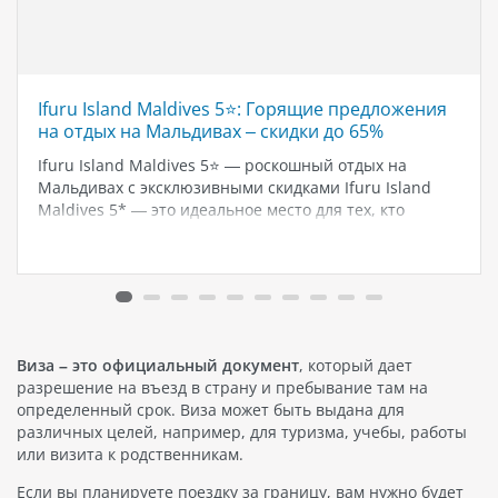
Ifuru Island Maldives 5⭐️: Горящие предложения
на отдых на Мальдивах – скидки до 65%
Ifuru Island Maldives 5⭐️ — роскошный отдых на
Мальдивах с эксклюзивными скидками Ifuru Island
Maldives 5* — это идеальное место для тех, кто
мечтает о райском отпуске на Мальдивах. Курорт с
собственным аэродромом, потрясающими закатами и
первоклассным сервисом предлагает уникальные…
Виза – это официальный документ
, который дает
разрешение на въезд в страну и пребывание там на
определенный срок. Виза может быть выдана для
различных целей, например, для туризма, учебы, работы
или визита к родственникам.
Если вы планируете поездку за границу, вам нужно будет