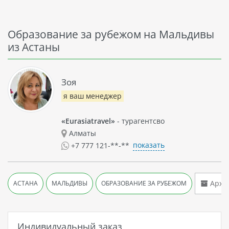
Образование за рубежом на Мальдивы
из Астаны
Зоя
я ваш менеджер
«Eurasiatravel»
- турагентсво
Алматы
показать
+7 777 121-**-**
Архив
АСТАНА
МАЛЬДИВЫ
ОБРАЗОВАНИЕ ЗА РУБЕЖОМ
Индивидуальный заказ