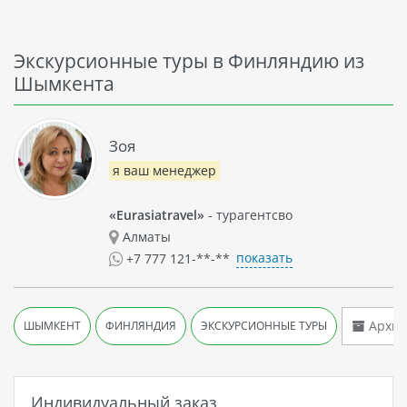
Экскурсионные туры в Финляндию из
Шымкента
Зоя
я ваш менеджер
«Eurasiatravel»
- турагентсво
Алматы
показать
+7 777 121-**-**
Архив
ШЫМКЕНТ
ФИНЛЯНДИЯ
ЭКСКУРСИОННЫЕ ТУРЫ
Индивидуальный заказ