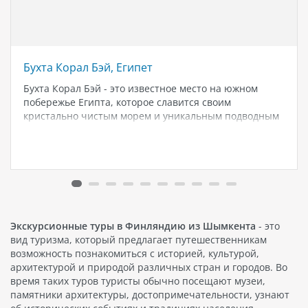
Бухта Корал Бэй, Египет
Бухта Корал Бэй - это известное место на южном
побережье Египта, которое славится своим
кристально чистым морем и уникальным подводным
миром. Здесь вы можете насладиться красивыми
пляжами, прекрасной погодой и множеством
возможностей для занятий водными видами спорта. В
бухте Корал…
Экскурсионные туры в Финляндию из Шымкента
- это
вид туризма, который предлагает путешественникам
возможность познакомиться с историей, культурой,
архитектурой и природой различных стран и городов. Во
время таких туров туристы обычно посещают музеи,
памятники архитектуры, достопримечательности, узнают