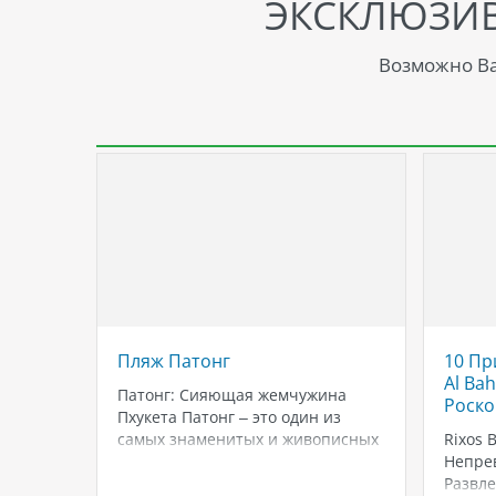
ЭКСКЛЮЗИ
Возможно Ва
орящих
Пляж Патонг
10 Пр
Al Ba
Патонг: Сияющая жемчужина
Роско
Пхукета Патонг – это один из
уров
самых знаменитых и живописных
Rixos 
пляжей на острове Пхукет,
Непре
для
Таиланд. Этот многогранный
Развл