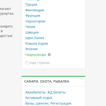
Турция
длагают
Финляндия
урортах.
Франция
Черногория
каждого,
Чехия
 в
Швеция
адостью
Шри-Ланка
Южная Корея
Япония
Нидерланды
еще страны
САФАРИ, ОХОТА, РЫБАЛКА
Авиабилеты, ЖД билеты
Активный отдых
Визы, Шенген, Регистрация