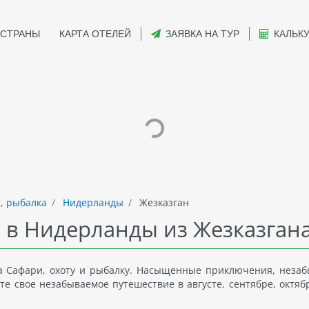
СТРАНЫ
КАРТА ОТЕЛЕЙ
ЗАЯВКА НА ТУР
КАЛЬК
, рыбалка
Нидерланды
Жезказган
а в Нидерланды из Жезказган
а Сафари, охоту и рыбалку. Насыщенные приключения, неза
те свое незабываемое путешествие в августе, сентябре, октяб