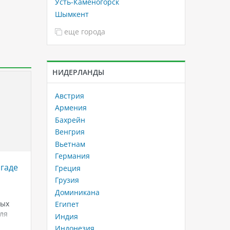
Усть-Каменогорск
Шымкент
еще города
НИДЕРЛАНДЫ
Австрия
Армения
Бахрейн
Венгрия
Вьетнам
Германия
ргаде
Отели Нячанга с аквапарками:
Бангко
Греция
лучший выбор для отдыха с
турист
Грузия
детьми во Вьетнаме
по верс
Доминикана
а
Geogra
лых
Планируете семейный отдых во
Египет
ля
Вьетнаме? Рассказываем, какие
Откройт
Индия
н, где
отели Нячанга с аквапарками
никогда 
Индонезия