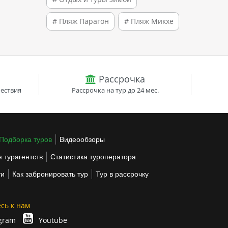
# Пляж Парагон
# Пляж Микхе
Рассрочка
ествия
Рассрочка на тур до 24 мес.
Подборка туров
Видеообзоры
 турагентств
Статистика туроператора
ти
Как забронировать тур
Тур в рассрочку
сь к нам
gram
Youtube