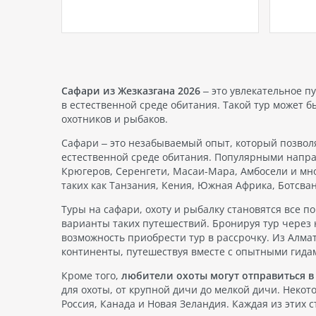
район предлагает невероятно
белос
разнообразный опыт для
искусс
атый
отдыхающих, от бескрайних
Марджа
 страну
пляжей до яркой ночной жизни,
предл
 разным
от изысканных отелей до
сочета
купить
разнообразных экскурсий.…
и удоб
идеаль
Сафари из Жезказгана 2026
– это увлекательное 
отдыха
в естественной среде обитания. Такой тур может б
охотников и рыбаков.
Сафари – это незабываемый опыт, который позволя
естественной среде обитания. Популярными напра
Крюгеров, Серенгети, Масаи-Мара, Амбосели и мног
таких как Танзания, Кения, Южная Африка, Ботсва
Туры на сафари, охоту и рыбалку становятся все п
варианты таких путешествий. Бронируя тур через
возможность приобрести тур в рассрочку. Из Алма
континенты, путешествуя вместе с опытными гида
Кроме того,
любители охоты могут отправиться в 
для охоты, от крупной дичи до мелкой дичи. Некот
Россия, Канада и Новая Зеландия. Каждая из этих