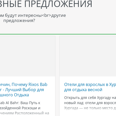
ВНЫЕ ПРЕДЛОЖЕНИЯ
м будут интересны<br>другие
предложения?
ичин, Почему Rixos Bab
Отели для взрослых в Ху
hr - Лучший Выбор для
для отдыха весной
шного Отдыха
Открыть для себя Хургаду н
Bab Al Bahr: Ваш Путь к
новый лад: отели для взрос
взойденной Роскоши и
Хургада — не только место д
ечениям Расположенный на
семейного отдыха, но и райо