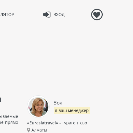
УЛЯТОР
ВХОД
а
Зоя
я ваш менеджер
бываемые
ре прямо
«Eurasiatravel»
- турагентсво
Алматы