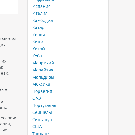
шки
подойдут для отдыха с детьми:
яркий м
Испания
 -
бассейны, горки, пляжи и
неповто
Италия
е
развлечения для всей семьи.
богатую
Камбоджа
Нячанг — один из самых
роскошь
ты
популярных курортов Вьетнама
включил
Катар
для семейного отдыха. Здесь
«25 луч
Кения
удачно сочетаются тёплый
в 2025 
м миром
Кипр
климат,…
октября
щих
Китай
Куба
 их
Маврикий
ак
Малайзия
анах,
Мальдивы
Мексика
ные
Норвегия
ОАЭ
ие
Португалия
знь.
Сейшелы
 условия
Сингапур
алия,
США
чные
Таиланд