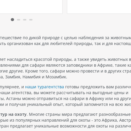
нежном песчаном пляже
вы найдете уютные гнезды
твенного острова Аль-
исключительно для взрослых
н, Rixos Bab Al Bahr
молодежный отдых. В город
агает непревзойденное
присутствуют как доступные
ние роскоши, развлечений
четырехзвездочные вариан
ств. Этот роскошный курорт
отдыха…
но подходит для семейного
путешествие по дикой природе с целью наблюдения за животны
, романтических каникул…
ыть организован как для любителей природы, так и для настоя
ет насладиться красотой природы, а также увидеть животных в
влениями для сафари являются заповедники в Африке, такие к
ие другие. Кроме того, сафари можно провести и в других стр
на, Замбия, Намибия и Мозамбик.
опулярнее, и
наши турагентства
готовы предложить вам различ
 наши агентства, вы можете рассчитывать на выгодные цены и
ты, Астаны можно отправиться на сафари в Африку или на друг
ми и получая уникальный опыт, который запомнится на всю жи
тур на охоту
. Многие страны мира предлагают разнообразные
орые из популярных направлений для охоты - это Африка, Австр
 стран предлагает уникальные возможности для охоты на разли