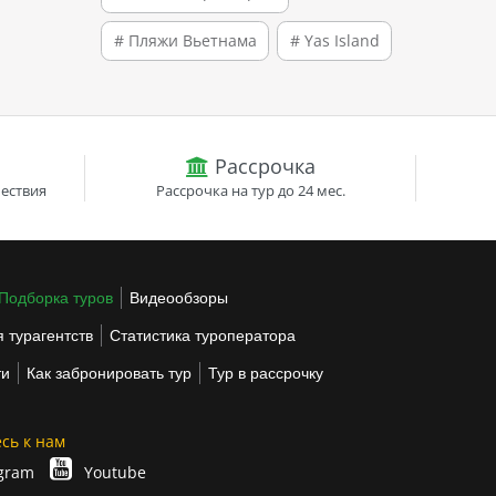
# Пляжи Вьетнама
# Yas Island
Рассрочка
ествия
Рассрочка на тур до 24 мес.
Подборка туров
Видеообзоры
 турагентств
Статистика туроператора
ти
Как забронировать тур
Тур в рассрочку
сь к нам
gram
Youtube