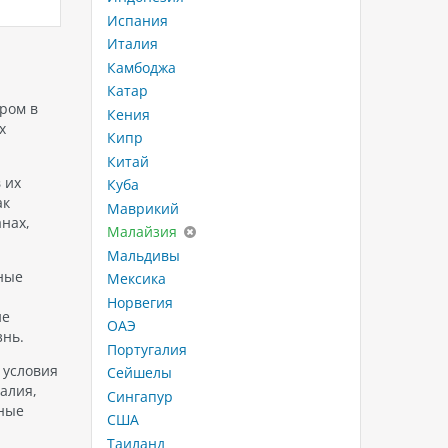
лов:
Пхукета с аквапарком! Это
посещен
Испания
сочетание лазурного моря,
уединен
Италия
захватывающих водных горок и
оплатит
Камбоджа
Таким
уюта тропического курорта. Такие
стоимос
а
отели особенно популярны среди
пляж от
Катар
 для…
туристов из Казахстана — с
природн
ром в
Кения
прямыми…
можно у
х
Кипр
Китай
 их
Куба
ак
Маврикий
анах,
Малайзия
Мальдивы
ные
Мексика
Норвегия
ие
ОАЭ
знь.
Португалия
 условия
Сейшелы
алия,
Сингапур
чные
США
Таиланд