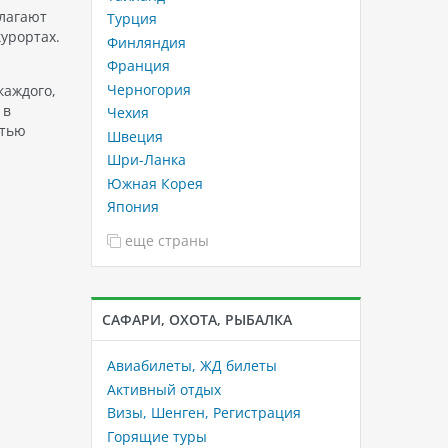
длагают
Турция
урортах.
Финляндия
Франция
Черногория
каждого,
 в
Чехия
стью
Швеция
Шри-Ланка
Южная Корея
Япония
еще страны
САФАРИ, ОХОТА, РЫБАЛКА
Авиабилеты, ЖД билеты
Активный отдых
Визы, Шенген, Регистрация
Горящие туры