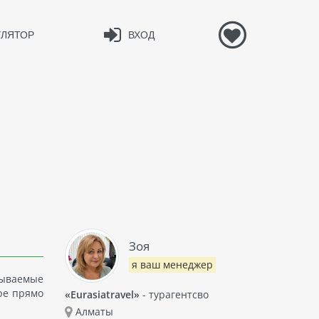
УЛЯТОР
ВХОД
Зоя
я ваш менеджер
бываемые
ре прямо
«Eurasiatravel»
- турагентсво
Алматы