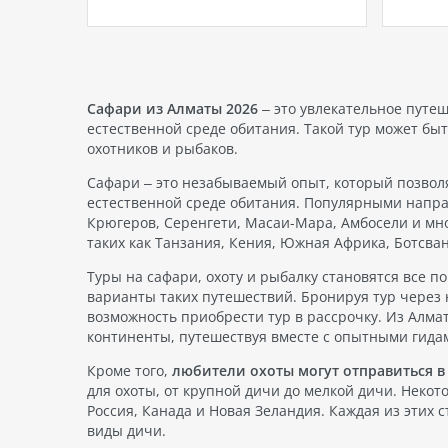
es
удовольствие круглый год. Если
компан
 Selfie
вы ищете идеальное место для
возник
лее 60
зимнего отдыха, то Таиланд с его
вопрос
горящими турами и прекрасными
Мы под
в
каникулами станет вашим
отелей
ли
настоящим…
🇹🇷, 
Сафари из Алматы 2026
– это увлекательное путе
компа
естественной среде обитания. Такой тур может бы
охотников и рыбаков.
Сафари – это незабываемый опыт, который позволя
естественной среде обитания. Популярными напра
Крюгеров, Серенгети, Масаи-Мара, Амбосели и мног
таких как Танзания, Кения, Южная Африка, Ботсва
Туры на сафари, охоту и рыбалку становятся все п
варианты таких путешествий. Бронируя тур через
возможность приобрести тур в рассрочку. Из Алма
континенты, путешествуя вместе с опытными гида
Кроме того,
любители охоты могут отправиться в 
для охоты, от крупной дичи до мелкой дичи. Некот
Россия, Канада и Новая Зеландия. Каждая из этих
виды дичи.