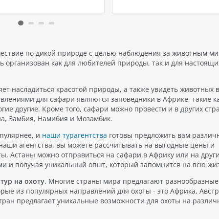
ией? В такой ситуации
Тиртаганга состоит из двух с
ает вполне естественный
Тирта (что переводится как
: «Какие отели выбрать?»
священная вода ) и Гангга
готовили для вас подборку
(священная река в Индии). 
 «Man Friendly» в Турции
образом, название комплекс
где размещение мужской
подчеркивает его важность
шествие по дикой природе с целью наблюдения за животным ми
нией не вызовет никаких…
ть организован как для любителей природы, так и для настоящи
ет насладиться красотой природы, а также увидеть животных в
влениями для сафари являются заповедники в Африке, такие к
ие другие. Кроме того, сафари можно провести и в других стр
на, Замбия, Намибия и Мозамбик.
опулярнее, и
наши турагентства
готовы предложить вам различ
 наши агентства, вы можете рассчитывать на выгодные цены и
ты, Астаны можно отправиться на сафари в Африку или на друг
ми и получая уникальный опыт, который запомнится на всю жи
тур на охоту
. Многие страны мира предлагают разнообразные
орые из популярных направлений для охоты - это Африка, Австр
 стран предлагает уникальные возможности для охоты на разли