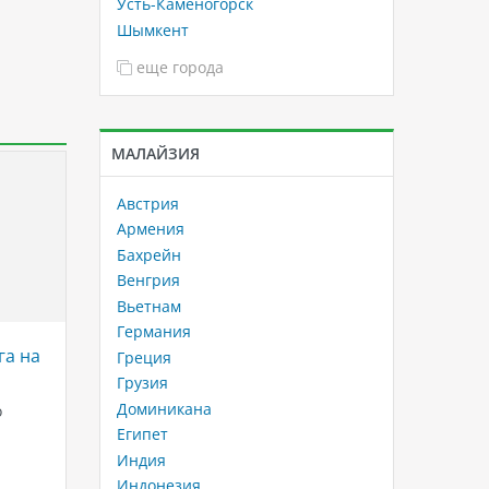
Усть-Каменогорск
Шымкент
еще города
МАЛАЙЗИЯ
Австрия
Армения
Бахрейн
Венгрия
Вьетнам
Германия
га на
Лучшие отели Пхукета с
Жемчуж
Греция
аквапарком — где отдохнуть с
Вьетна
Грузия
комфортом и весельем
Доминикана
о
Жемчужн
Ищете идеальный отдых, где
располо
Египет
детям — радость, а взрослым —
Камрань
Индия
ние
релакс? Добро пожаловать в отели
Ngoc Su
Индонезия