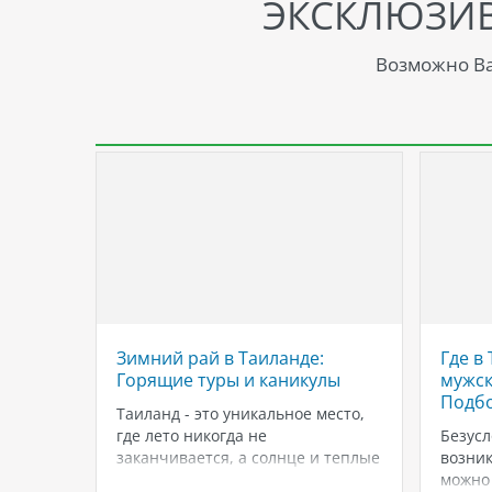
ЭКСКЛЮЗИ
Возможно Ва
avel —
Зимний рай в Таиланде:
Где в
Горящие туры и каникулы
мужск
Подбо
Таиланд - это уникальное место,
июня в
где лето никогда не
Безусл
яющие
заканчивается, а солнце и теплые
возник
нные
ветра приносят невероятное
можно 