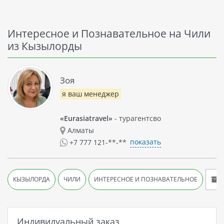
Интересное и Познавательное на Чили
из Кызылорды
Зоя
я ваш менеджер
«Eurasiatravel»
- турагентсво
Алматы
показать
+7 777 121-**-**
А
КЫЗЫЛОРДА
ЧИЛИ
ИНТЕРЕСНОЕ И ПОЗНАВАТЕЛЬНОЕ
Индивидуальный заказ