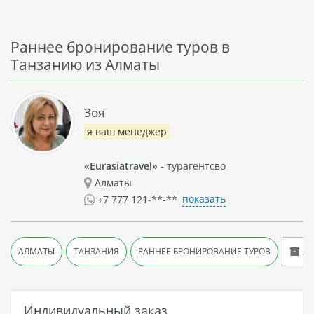
Раннее бронирование туров в
Танзанию из Алматы
Зоя
я ваш менеджер
«Eurasiatravel»
- турагентсво
Алматы
показать
+7 777 121-**-**
Ар
АЛМАТЫ
ТАНЗАНИЯ
РАННЕЕ БРОНИРОВАНИЕ ТУРОВ
Индивидуальный заказ