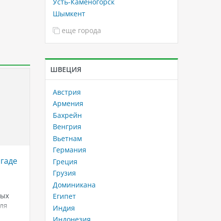
Усть-Каменогорск
Шымкент
еще города
ШВЕЦИЯ
Австрия
Армения
Бахрейн
Венгрия
Вьетнам
Германия
ргаде
Отели Нячанга с аквапарками:
Бангко
Греция
лучший выбор для отдыха с
турист
Грузия
детьми во Вьетнаме
по верс
Доминикана
а
Geogra
лых
Планируете семейный отдых во
Египет
ля
Вьетнаме? Рассказываем, какие
Откройт
Индия
н, где
отели Нячанга с аквапарками
никогда 
Индонезия