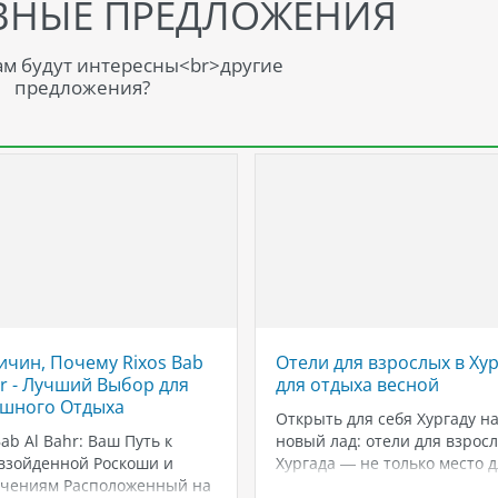
ВНЫЕ ПРЕДЛОЖЕНИЯ
м будут интересны<br>другие
предложения?
ичин, Почему Rixos Bab
Отели для взрослых в Ху
hr - Лучший Выбор для
для отдыха весной
шного Отдыха
Открыть для себя Хургаду н
Bab Al Bahr: Ваш Путь к
новый лад: отели для взрос
взойденной Роскоши и
Хургада — не только место д
ечениям Расположенный на
семейного отдыха, но и райо