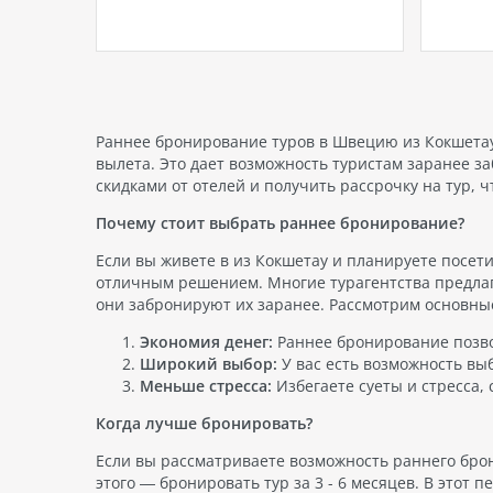
район предлагает невероятно
белос
разнообразный опыт для
искусс
атый
отдыхающих, от бескрайних
Марджа
 страну
пляжей до яркой ночной жизни,
предл
 разным
от изысканных отелей до
сочета
купить
разнообразных экскурсий.…
и удоб
идеаль
Раннее бронирование туров в Швецию из Кокшетау 
отдыха
вылета. Это дает возможность туристам заранее з
скидками от отелей и получить рассрочку на тур, 
Почему стоит выбрать раннее бронирование?
Если вы живете в из Кокшетау и планируете посет
отличным решением. Многие турагентства предлаг
они забронируют их заранее. Рассмотрим основны
Экономия денег:
Раннее бронирование позво
Широкий выбор:
У вас есть возможность выб
Меньше стресса:
Избегаете суеты и стресса, 
Когда лучше бронировать?
Если вы рассматриваете возможность раннего бро
этого — бронировать тур за 3 - 6 месяцев. В этот