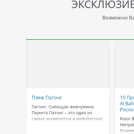
ЭКСКЛЮЗИ
Возможно Ва
орящих
Пляж Патонг
10 Пр
Al Ba
Патонг: Сияющая жемчужина
Роско
Пхукета Патонг – это один из
уров
самых знаменитых и живописных
Rixos 
пляжей на острове Пхукет,
Непре
для
Таиланд. Этот многогранный
Развл