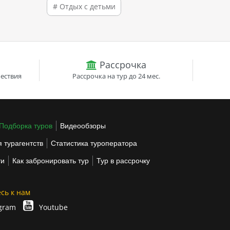
# Отдых с детьми
Рассрочка
ествия
Рассрочка на тур до 24 мес.
Подборка туров
Видеообзоры
 турагентств
Статистика туроператора
ти
Как забронировать тур
Тур в рассрочку
сь к нам
gram
Youtube