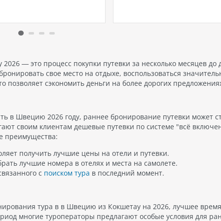
нежном песчаном пляже
вы найдете уютные гнезды
твенного острова Аль-
исключительно для взрослых
н, Rixos Bab Al Bahr
молодежный отдых. В город
агает непревзойденное
присутствуют как доступные
ние роскоши, развлечений
четырехзвездочные вариан
ств. Этот роскошный курорт
отдыха…
но подходит для семейного
2026 — это процесс покупки путевки за несколько месяцев до 
, романтических каникул…
абронировать свое место на отдыхе, воспользоваться значител
что позволяет сэкономить деньги на более дорогих предложения
ить в Швецию 2026 году, раннее бронирование путевки может с
ают своим клиентам дешевые путевки по системе "всё включен
е преимущества:
ляет получить лучшие цены на отели и путевки.
рать лучшие номера в отелях и места на самолете.
связанного с
поиском тура
в последний момент.
нирования тура в в Швецию из Кокшетау на 2026, лучшее время
 период многие туроператоры предлагают особые условия для ра