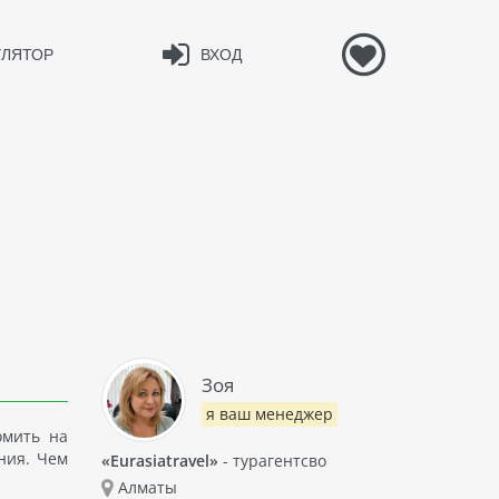
УЛЯТОР
ВХОД
Зоя
я ваш менеджер
омить на
ния. Чем
«Eurasiatravel»
- турагентсво
Алматы