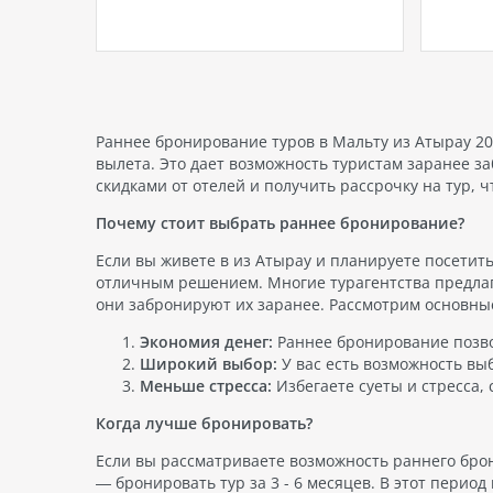
она
славится своими красивыми
гаран
от в
пляжами, богатым культурным
отдых.
ети
наследием и дружелюбными
Алматы
тей…
людьми. Вьетнам является
найти 
популярным направлением для
прожи
туров из Казахстана, так как…
Раннее бронирование туров в Мальту из Атырау 20
вылета. Это дает возможность туристам заранее з
скидками от отелей и получить рассрочку на тур, 
Почему стоит выбрать раннее бронирование?
Если вы живете в из Атырау и планируете посетить
отличным решением. Многие турагентства предлаг
они забронируют их заранее. Рассмотрим основны
Экономия денег:
Раннее бронирование позво
Широкий выбор:
У вас есть возможность выб
Меньше стресса:
Избегаете суеты и стресса, 
Когда лучше бронировать?
Если вы рассматриваете возможность раннего брон
— бронировать тур за 3 - 6 месяцев. В этот перио