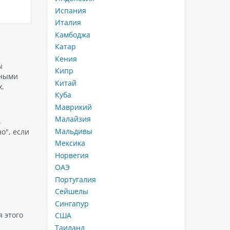
-Шейх
приключениями и безмятежным
эксклюз
Испания
отдыхом. Путешествие без
Island M
Италия
ные
малышей – это возможность
идеально
Камбоджа
ент
окунуться в мир спокойствия,
мечтает
расслабления и открыть для себя
Мальдив
Катар
ищете
новые горизонты. Не стоит
аэродр
Кения
чувствовать вину за то, что
закатам
ы
Кипр
решили предоставить себе…
сервисо
ьными
Китай
уникал
х.
Куба
Маврикий
Малайзия
ь
Мальдивы
о", если
Мексика
Норвегия
ОАЭ
Португалия
Сейшелы
Сингапур
 этого
США
Таиланд