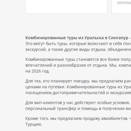
отели 2023 года». В этом списке 20
роскош
отелей Турции. Подборка отелей
Sanya,
ех
живоп
Южно-К
сущест
компле
Багама
Комбинированные туры из Уральска в Сингапур
-
Atlant
Это могут быть туры, которые включают в себя по
экскурсий, а также другие виды отдыха, объединен
Комбинированные туры становятся все более попу
впечатлений и разнообразия от отдыха. Мы, комп
на 2026 год.
Для тех, кто планирует поездку, мы предлагаем р
ценами на путевки. Комбинированные туры из Ура
посещением достопримечательностей и экскурсия
Для вип-клиентов у нас действуют особые условия
персональный трансфер и помощь в получении виз
Кроме того, мы предлагаем продажу авиабилетов,
Турцию.