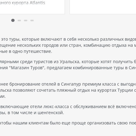
ного курорта Atlantis
Resorts открылся уникальны
 расположенного в
тематический парк Real Mad
исном месте на побережье
World. Здесь вас ждет
итайского моря. В мире
незабываемые приключения
вуют всего три таких
вы сможете стать ближе к з
кса Atlantis — в Дубае, на
футбола, узнать секреты их 
х и в Санья, Хайнань.
и почувствовать…
 это туры, которые включают в себя несколько различных видо
is Sanya — это не…
сещение нескольких городов или стран, комбинацию отдыха на 
ные в одно путешествие.
лярными среди туристов из Уральска, которые хотят получить 
ания "Магазин Туров", предлагаем комбинированные туры в Си
аннее бронирование отелей в Сингапур премиум класса с выгод
льска позволяют сочетать пляжный отдых на курортах Турции 
ми.
, включающие отели люкс-класса с обслуживанием всё включено
ы, в том числе и шенгенской.
 чтобы нашим клиентам было еще проще организовать свою пое