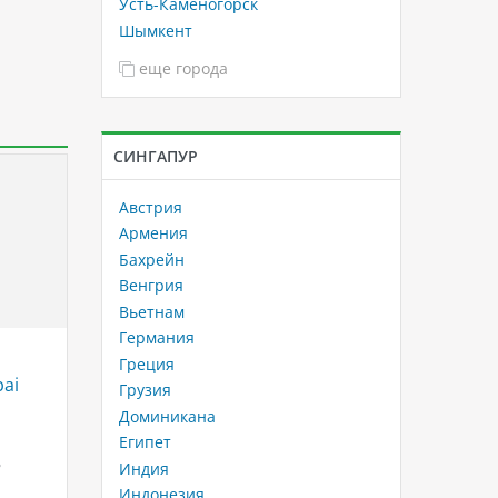
Усть-Каменогорск
Шымкент
еще города
СИНГАПУР
Австрия
Армения
Бахрейн
Венгрия
Вьетнам
Германия
й
Зимние каникулы в формате
Ba Na H
Греция
ai
luxury — DoubleTree by Hilton
развле
Грузия
Marjan Island
Вьетна
Доминикана
Если вы ищете идеальный отель
Представ
Египет
В
для отдыха в Рас-эль-Хайме,
облака 
Индия
DoubleTree by Hilton Marjan Island
волшебн
Индонезия