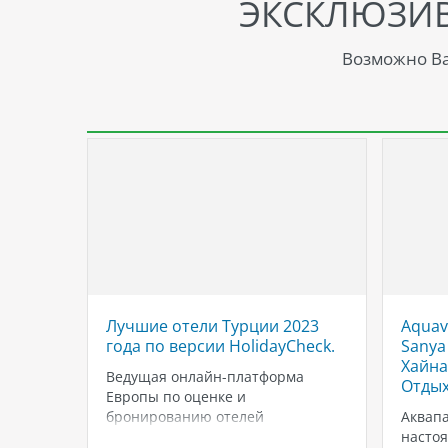
ЭКСКЛЮЗИ
Возможно Ва
перл
Лучшие отели Турции 2023
Aquave
года по версии HolidayCheck.
Sanya
 - это
Хайна
 мест
Ведущая онлайн-платформа
Отды
Нячанг,
Европы по оценке и
етнама.
бронированию отелей
Аквапа
Чонг, в
«HolidayCheck» назвала «Лучшие
насто