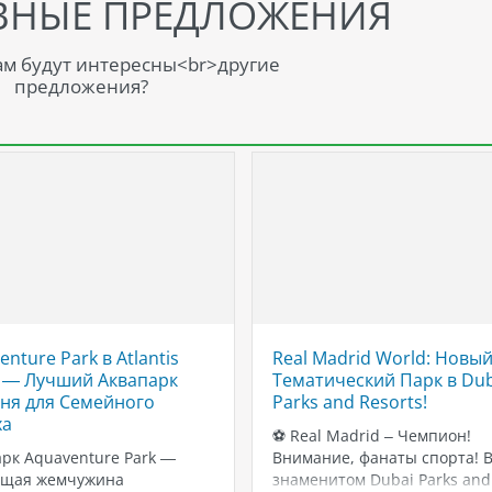
ВНЫЕ ПРЕДЛОЖЕНИЯ
м будут интересны<br>другие
предложения?
nture Park в Atlantis
Real Madrid World: Новы
 — Лучший Аквапарк
Тематический Парк в Dub
ня для Семейного
Parks and Resorts!
ха
⚽️ Real Madrid – Чемпион!
рк Aquaventure Park —
Внимание, фанаты спорта! 
ящая жемчужина
знаменитом Dubai Parks and