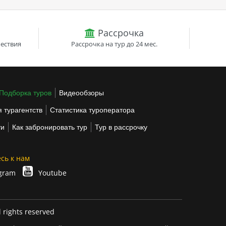
Рассрочка
ествия
Рассрочка на тур до 24 мес.
Подборка туров
Видеообзоры
 турагентств
Статистика туроператора
ти
Как забронировать тур
Тур в рассрочку
сь к нам
gram
Youtube
l rights reserved