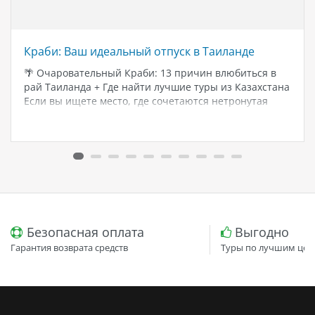
Краби: Ваш идеальный отпуск в Таиланде
🌴 Очаровательный Краби: 13 причин влюбиться в
рай Таиланда + Где найти лучшие туры из Казахстана
Если вы ищете место, где сочетаются нетронутая
природа, бирюзовое море, потрясающие скалы и
уютная атмосфера — добро пожаловать на Краби. Это
один из самых…
Безопасная оплата
Выгодно
Гарантия возврата средств
Туры по лучшим цен