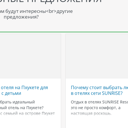
м будут интересны<br>другие
предложения?
 отеля на Пхукете для
Почему стоит выбрать л
 с детьми
в отелях сети SUNRISE?
ыбрать идеальный
Отдых в отелях SUNRISE Res
ый отель на Пхукете?
это не просто комфорт, а
с семьей на острове Пхукет
настоящая роскошь.
анде может быть
Забронируйте люксовые но
ываемым, особенно если вы
категории Grand Select и