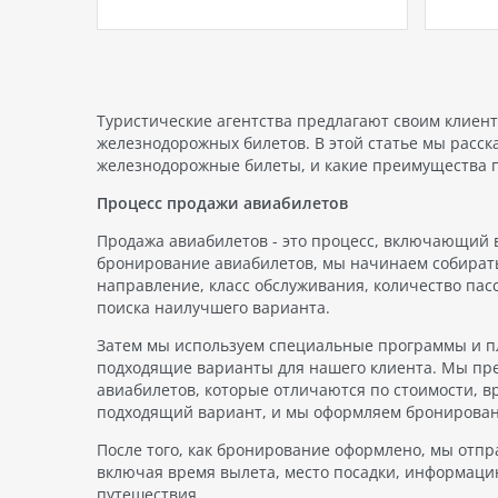
ской
вызывает большой интерес у
выбере
о
путешественников, планирующих
этой с
на
отдых в Турции. Отель
ТОП 4 
кс из
расположен на первой линии
идеаль
моря, в самом сердце курорта
 ночной
Кемер,…
Туристические агентства предлагают своим клиен
железнодорожных билетов. В этой статье мы расск
тровной
железнодорожные билеты, и какие преимущества 
Процесс продажи авиабилетов
Продажа авиабилетов - это процесс, включающий в 
бронирование авиабилетов, мы начинаем собирать
направление, класс обслуживания, количество па
поиска наилучшего варианта.
Затем мы используем специальные программы и п
подходящие варианты для нашего клиента. Мы пр
авиабилетов, которые отличаются по стоимости, в
подходящий вариант, и мы оформляем бронирован
После того, как бронирование оформлено, мы отп
включая время вылета, место посадки, информацию
путешествия.