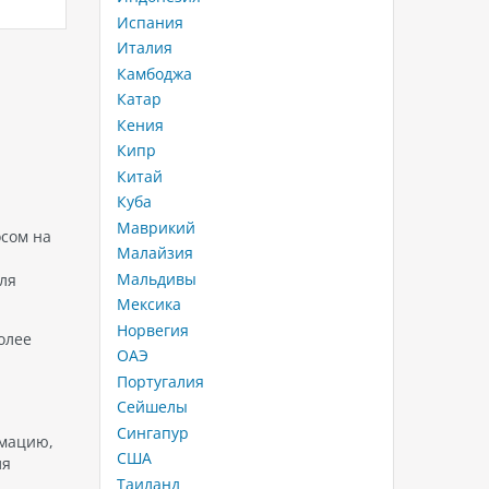
маленьких гостей, наполненный
мире. О
Испания
о
приключениями и веселыми
национа
Италия
ый
занятиями. Детей ждут
характе
Камбоджа
 к
захватывающие
умение 
костюмированные игры,
Катар
го…
увлекательный поиск сокровищ,
Кения
веселые соревнования,
Кипр
выступления клоунов, создание
Китай
памятных открыток,…
Куба
Маврикий
осом на
Малайзия
Мальдивы
ля
Мексика
Норвегия
олее
ОАЭ
Португалия
Сейшелы
Сингапур
рмацию,
США
ля
Таиланд