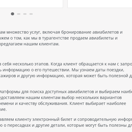
те правильный отель. В
погрузитесь в атмосферу
татье мы представим вам
исключительного сервиса п
отелей на Пхукете,
концепции Posh Club. Кажд
ных для семей с детьми,…
гость люкса получает доступ
премиальным привилегиям,
созданным для безупречно
там множество услуг, включая бронирование авиабилетов и
ажем о том, как мы в турагентстве продаем авиабилеты и
предлагаем нашим клиентам.
себя несколько этапов. Когда клиент обращается к нам с запр
 информацию о его путешествии. Мы узнаем даты поездки,
ссажиров и другую информацию, которая может быть полезной д
латформы для поиска доступных авиабилетов и выбираем наиб
едоставляем нашим клиентам выбор нескольких вариантов
ремени и качеству обслуживания. Клиент выбирает наиболее
ие.
равляем клиенту электронный билет и сопроводительную инфо
 о пересадках и другие детали, которые могут быть полезны д