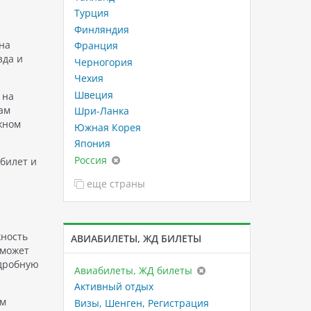
Турция
Финляндия
на
Франция
зда и
Черногория
Чехия
Швеция
 на
ам
Шри-Ланка
жном
Южная Корея
Япония
Россия
билет и
еще страны
жность
АВИАБИЛЕТЫ, ЖД БИЛЕТЫ
оможет
одробную
Авиабилеты, ЖД билеты
Активный отдых
ем
Визы, Шенген, Регистрация