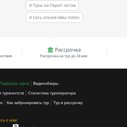
# Туры на Пхукет летом
# Сеть отелей Akka Hotels
Рассрочка
ествия
Рассрочка на тур до 24 мес.
Подборка туров
Видеообзоры
 турагентств
Статистика туроператора
ти
Как забронировать тур
Тур в рассрочку
сь к нам