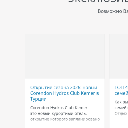
Возможно Ва
Открытие сезона 2026: новый
ТОП 4
тления
Corendon Hydros Club Kemer в
семей
Турции
Как в
нью
Corendon Hydros Club Kemer —
семейн
дых на
это новый курортный отель,
Отдых 
оджа —
открытие которого запланировано
в Таил
я тех,
на май 2026 года, и уже сейчас он
незаб