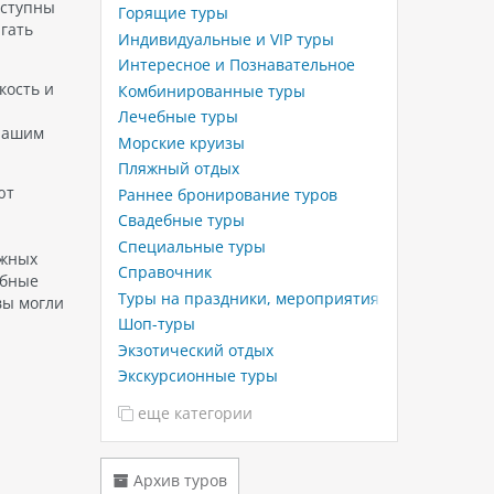
оступны
Горящие туры
гать
Индивидуальные и VIP туры
Интересное и Познавательное
кость и
Комбинированные туры
Лечебные туры
 нашим
Морские круизы
Пляжный отдых
ют
Раннее бронирование туров
Свадебные туры
и
Специальные туры
ожных
Справочник
обные
Туры на праздники, мероприятия
вы могли
Шоп-туры
Экзотический отдых
Экскурсионные туры
еще категории
Архив туров