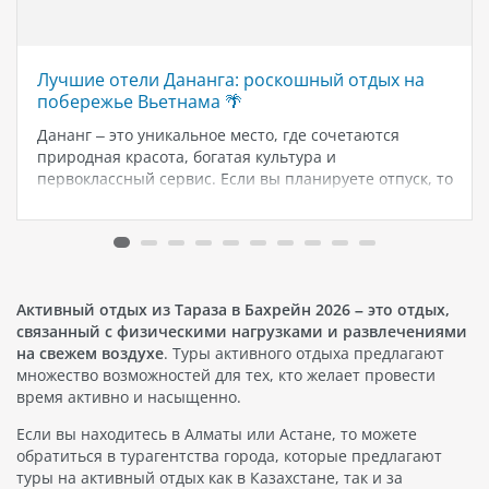
Лучшие отели Дананга: роскошный отдых на
побережье Вьетнама 🌴
Дананг – это уникальное место, где сочетаются
природная красота, богатая культура и
первоклассный сервис. Если вы планируете отпуск, то
эти отели помогут сделать ваше путешествие
поистине незабываемым. Этот роскошный отель,
расположенный на живописных холмах полуострова
Сон Тра, предлагает гостям непревзойдённый…
Активный отдых из Тараза в Бахрейн 2026 – это отдых,
связанный с физическими нагрузками и развлечениями
на свежем воздухе
. Туры активного отдыха предлагают
множество возможностей для тех, кто желает провести
время активно и насыщенно.
Если вы находитесь в Алматы или Астане, то можете
обратиться в турагентства города, которые предлагают
туры на активный отдых как в Казахстане, так и за