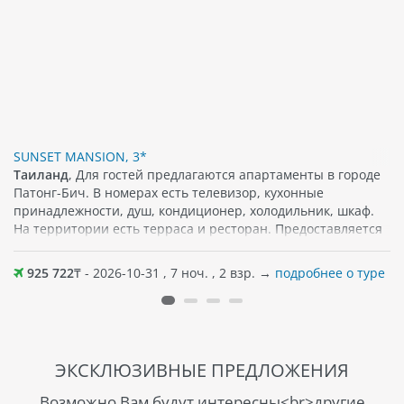
SUNSET MANSION, 3*
Таиланд
, Для гостей предлагаются апартаменты в городе
Патонг-Бич. В номерах есть телевизор, кухонные
принадлежности, душ, кондиционер, холодильник, шкаф.
На территории есть терраса и ресторан. Предоставляется
бесплатный Wi-Fi. Поблизости можно найти различные
популярные достопримечательности, кафе, а также
925 722
₸ - 2026-10-31 , 7 ноч. , 2 взр. →
подробнее о туре
магазины. Песчаный пляж примерно в 450 м от отеля.
ЭКСКЛЮЗИВНЫЕ ПРЕДЛОЖЕНИЯ
Возможно Вам будут интересны<br>другие