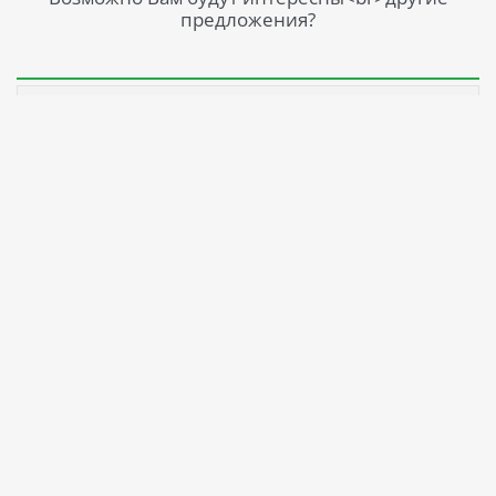
предложения?
Незабываемый Отдых в Sunrise Meraki Sharm
(Adults Only 16+) 5 – Ваш Рай в Шарм-эль-Шейхе
Идеальный отдых для тех, кто ценит стиль и
энергичность Отель Sunrise Meraki Sharm (Adults Only
16+) 5* расположен на живописном побережье бухты