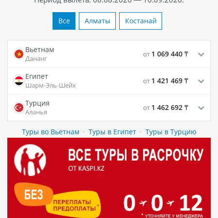
Все
Алматы
Костанай
Вьетнам
1 069 440
₸
от
Дананг
Египет
1 421 469
₸
от
Шарм-Эль-Шейх
Турция
1 462 692
₸
от
Аланья
Туры во Вьетнам
·
Туры в Египет
·
Туры в Турцию