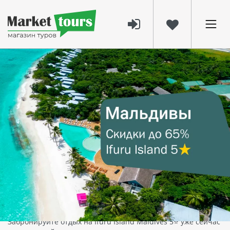
1130
02 мая 2025
Ifuru Island Maldives 5⭐️: Горящие
предложения на отдых на Мальдивах –
скидки до 65%
Ifuru Island Maldives 5⭐️ — роскошный отдых на
Мальдивах с эксклюзивными скидками
Ifuru Island Maldives 5* — это идеальное место для тех, кто
мечтает о райском отпуске на Мальдивах. Курорт с
собственным аэродромом, потрясающими закатами и
первоклассным сервисом предлагает уникальные условия
для бронирования на сезон с мая по сентябрь 2025 года.
Забронируйте отдых на Ifuru Island Maldives 5⭐️ уже сейчас