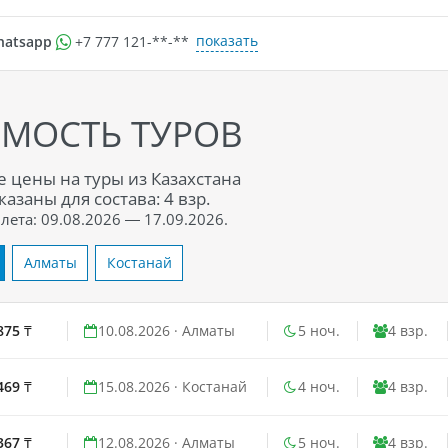
показать
hatsapp
+7 777 121-**-**
МОСТЬ ТУРОВ
 цены на туры из Казахстана
азаны для состава: 4 взр.
ета: 09.08.2026 — 17.09.2026.
Алматы
Костанай
875
₸
10.08.2026
· Алматы
5 ноч.
4 взр.
469
₸
15.08.2026
· Костанай
4 ноч.
4 взр.
367
₸
12.08.2026
· Алматы
5 ноч.
4 взр.