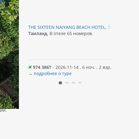
Уютные
THE SIXTEEN NAIYANG BEACH HOTEL, 3*
JIRAPORN 
 в двух
Таиланд
, В отеле 65 номеров.
Таиланд
,
фитнес-
3-эт.
минутах е
вести
торгового
клубов на
курорте е
гости мог
оч. , 2 взр.
974 386
₸ - 2026-11-14 , 6 ноч. , 2 взр.
909 685
насладить
→
подробнее о туре
→
подробн
размещен
оснащены
спутнико
телевиден
Wi-Fi пре
нная
территори
ии.
гостям ос
своего пр
номерах т
бассейну.
блюдами 