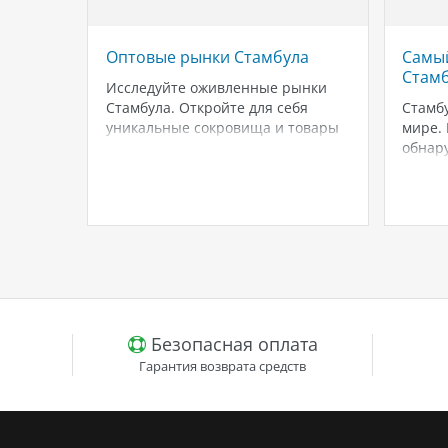
ь-
Оптовые рынки Стамбула
Самый
ифом
Стамб
Исследуйте оживленные рынки
тро
Стамбула. Откройте для себя
Стамбу
ой в
уникальные сокровища и товары
мире. 
людать
ручной работы, от Гранд-базара
обнар
очками,
до базара специй, в одном из
потря
вёздами
самых знаковых городов мира.
семи 
анет
Покупайте уникальные сувениры,
мест, 
 Этот
украшения, антиквариат и многое
беско
ит
другое в этих местных рынках.
мы ра
ыми
1.Лалели.Лалели - это…
популя
 прямо
откуд
Безопасная оплата
Гарантия возврата средств