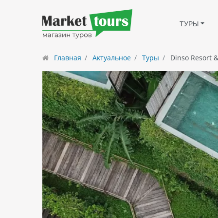
ТУРЫ
Главная
Актуальное
Туры
Dinso Resort 
Dinso Resort & Villas P
Природы и Современно
Dinso Resort & Villas Phuket
— это уникальный куро
комфорт гармонично сочетается с тропической пр
Отель, находящийся на склоне холма, предлагает
роскошных вилл с панорамными видами. Каждое ут
захватывающий вид на море. Здесь время течет ме