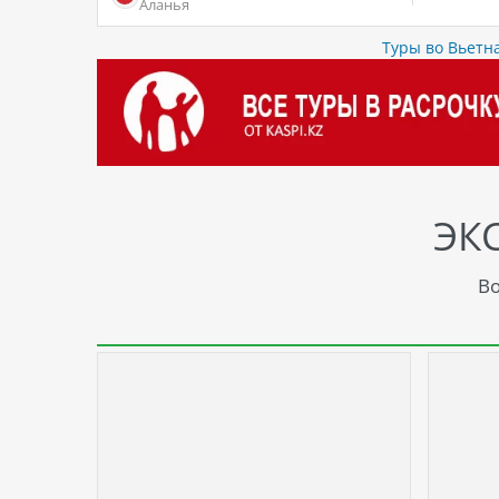
Аланья
Туры во Вьетн
ЭК
Во