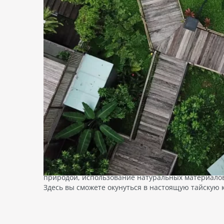
DINSO RESORT & VILLAS PHU
Пхукет
,
Таиланд
- 10м до моря
Курортный отель находится в р
стильные номера в приятных с
SUN
Таи
В Dinso Resort & Villas Phuket вы сможете наслади
апар
клубе или расслабиться в спа-центре. Для семейны
номе
время.
при
холо
Когда вы почувствуете голод, побалуйте себя гас
есть
92
The Rice Restaurant
Пред
→
п
Поб
Sanya Bistro & Wine
поп
D Jungle Bar
кафе
D Jungle House
пляж
Dinso Resort & Villas Phuket
— это не просто отель,
природой, использование натуральных материалов
Здесь вы сможете окунуться в настоящую тайскую 