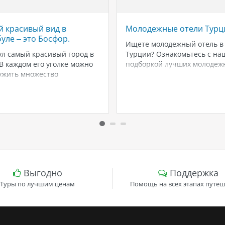
 красивый вид в
Молодежные отели Турц
уле – это Босфор.
Ищете молодежный отель в
л самый красивый город в
Турции? Ознакомьтесь с на
В каждом его уголке можно
подборкой лучших молодеж
ужить множество
отелей в Турции 🕺 💃🏻,
сающих видов. В городе на
предлагающих комфортабе
холмах столько интересных
номера и отличное соотно
что можно перечислять их
цены и качества. Забронир
нечно🙌🏻Поэтому сегодня
проживание сегодня и
сскажем вам о самых
наслаждайтесь идеальным
рных местах в Стамбуле,
отдыхом. Турция - популяр
а открываются…
направление для молодежн
туризма. Если…
Выгодно
Поддержка
Туры по лучшим ценам
Помощь на всех этапах путеш