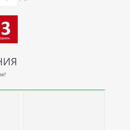
НИЯ
ия?