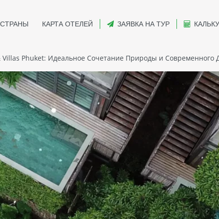
СТРАНЫ
КАРТА ОТЕЛЕЙ
ЗАЯВКА НА ТУР
КАЛЬК
& Villas Phuket: Идеальное Сочетание Природы и Современного
905
21
huket: Идеальное Сочетание
го Дизайна
рт, расположенный в живописном уголке Пхукета, где совреме
иродой.
 разнообразные варианты размещения: от стильных номеров до
ро начинается под пение птиц, а ваша терраса открывает
дленно, а все заботы остаются далеко позади.