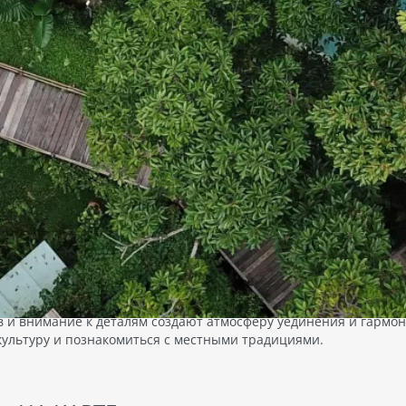
KET VIGNETTE COLLECTION AN IHG HOTEL, 5*
айоне пляжа Патонг, в 600 м от торгового центра Jungceylon. 
ветлых тонах. В номерах в…
SET MANSION, 3*
JARDIN, 3*
ланд
, Для гостей предлагаются
Таиланд
, Всего 36 номеров,
ться отдыхом у великолепного бассейна, зарядиться энергией в 
таменты в городе Патонг-Бич. В
зданиях (без лифта): 4-эт. и 
х гостей предусмотрен детский клуб, где дети могут весело про
рах есть телевизор, кухонные
Депозит при заселении.
надлежности, душ, кондиционер,
дильник, шкаф. На территории
трономическими шедеврами в ресторанах отеля:
 терраса и ресторан.
5 722
₸ - 2026-10-31 , 7 ноч. , 2 взр.
863 393
₸ - 2026-08-17 , 8 н
оставляется бесплатный Wi-Fi.
одробнее о туре
→
подробнее о туре
лизости можно найти различные
улярные достопримечательности,
, а также магазины. Песчаный
 примерно в 450 м от отеля.
 а настоящее произведение искусства. Архитектура, вдохновле
 и внимание к деталям создают атмосферу уединения и гармон
культуру и познакомиться с местными традициями.