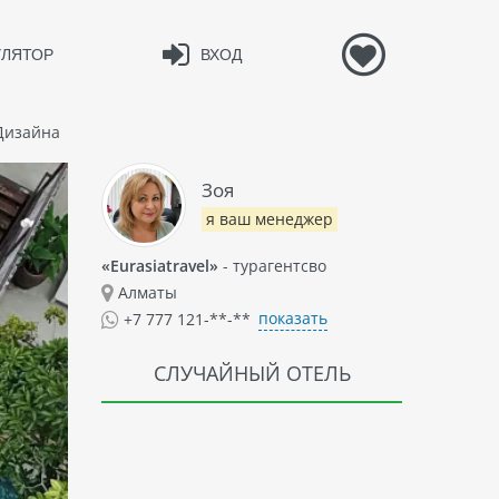
УЛЯТОР
ВХОД
 Дизайна
 авг 2024
Зоя
я ваш менеджер
«Eurasiatravel»
- турагентсво
Алматы
показать
+7 777 121-**-**
нный
СЛУЧАЙНЫЙ ОТЕЛЬ