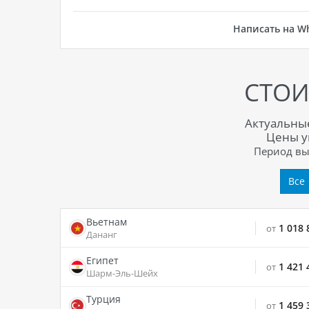
Написать на W
СТОИ
Актуальные
Цены ук
Период выл
Все
Вьетнам
1 018 
от
Дананг
Египет
1 421 
от
Шарм-Эль-Шейх
Турция
1 459 
от