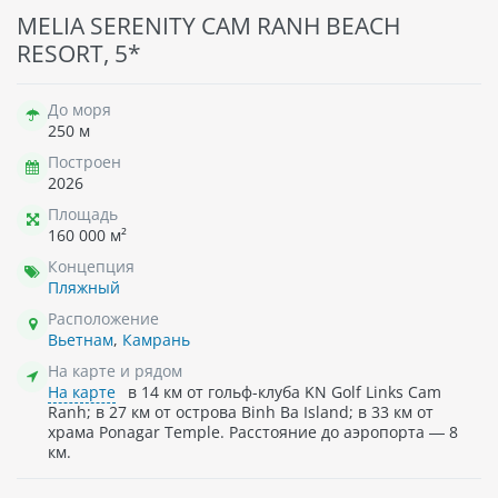
MELIA SERENITY CAM RANH BEACH
RESORT, 5*
До моря
250 м
Построен
2026
Площадь
160 000 м²
Концепция
Пляжный
Расположение
Вьетнам
,
Камрань
На карте и рядом
На карте
в 14 км от гольф-клуба KN Golf Links Cam
Ranh; в 27 км от острова Binh Ba Island; в 33 км от
храма Ponagar Temple. Расстояние до аэропорта — 8
км.