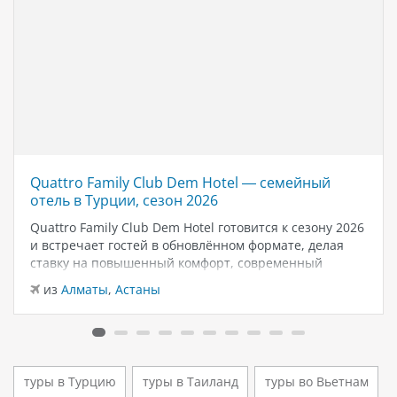
Quattro Family Club Dem Hotel — семейный
отель в Турции, сезон 2026
Quattro Family Club Dem Hotel готовится к сезону 2026
и встречает гостей в обновлённом формате, делая
ставку на повышенный комфорт, современный
дизайн и атмосферу спокойного семейного отдыха у
из
Алматы
,
Астаны
моря. Отель остаётся популярным выбором для тех,
кто ищет семейный отель в…
туры в Турцию
туры в Таиланд
туры во Вьетнам