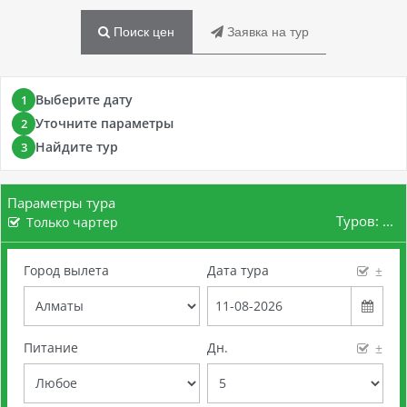
Поиск цен
Заявка на тур
Выберите дату
1
Уточните параметры
2
Найдите тур
3
Параметры тура
Туров:
...
Только чартер
Город вылета
Дата тура
±
Питание
Дн.
±